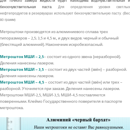
Для точного замера жидкости будет набходима водочувствительная и
бензочувствительная паста
. Для определения уровня светлы
нефтепродуктов в резервуарах используют бензочувствительную пасту. (Вес
80 грамм)
Метроштоки производятся из алюминиевого сплава трех
типоразмеров – 2,5; 3,5 и 4,5 м., и двух видов: черный и обычный
(блестящий алюминий). Наконечник искробезопасный.
Метрошток МШИ – 2,5
– состоит из одного звена (неразборной).
Деления нанесены лазером.
Метрошток МШИ – 3,5
– состоит из двух частей (звён) – разборной.
Деления нанесены лазером.
Метрошток МШИ – 4,5
– состоит из двух частей (звён) или трех –
разборной. Уточняется при заказе. Деления нанесены лазером.
Метроштоки МШИ-2,5, МШИ-3,5; МШИ-4,5 поставляются
поверенными. Клеймо Государственного поверителя в паспорте
метроштока.