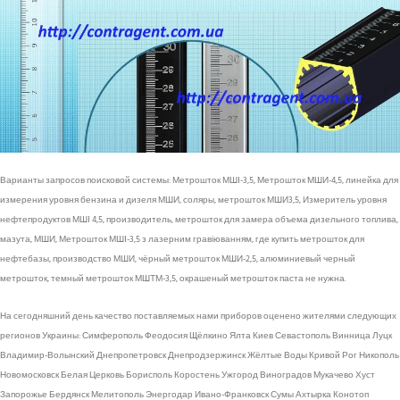
Варианты запросов поисковой системы: Метрошток МШІ-3,5, Метрошток МШИ-4,5, линейка для
измерения уровня бензина и дизеля МШИ, соляры, метрошток МШИ3,5, Измеритель уровня
нефтепродуктов МШІ 4,5, производитель, метрошток для замера объема дизельного топлива,
мазута, МШИ, Метрошток МШІ-3,5 з лазерним гравіюванням, где купить метрошток для
нефтебазы, производство МШИ, чёрный метрошток МШИ-2,5, алюминиевый черный
метрошток, темный метрошток МШТМ-3,5, окрашеный метрошток паста не нужна.
На сегодняшний день качество поставляемых нами приборов оценено жителями следующих
регионов Украины: Симферополь Феодосия Щёлкино Ялта Киев Севастополь Винница Луцк
Владимир-Волынский Днепропетровск Днепродзержинск Жёлтые Воды Кривой Рог Никополь
Новомосковск Белая Церковь Борисполь Коростень Ужгород Виноградов Мукачево Хуст
Запорожье Бердянск Мелитополь Энергодар Ивано-Франковск Сумы Ахтырка Конотоп