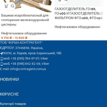
ГАЗООТДЕЛИТЕЛЬ ГО-80,
ГО-100 И ГАЗООТДЕЛИТЕЛЬ С
Башмак искробезопасный для
ФИЛЬТРОМ ФГО-100, ФГО-150
стопорения железнодорожной
цистерны
Нефтегазовое оборудование
Нефтегазовое оборудование
9 750
₴
–
13 800
₴
ТОВ "ФІРМА КОНТРАГЕНТ"
ЄДРПОУ: 37346858; Україна,
61050, м. Харків, пров. Іскринський, 19Б
моб. +38 (095) 784-97-07;
Viber
моб. +38 (098) 842-82-06;
Viber
E-mail: info@contragent.com.ua
НОВИНКИ
КОРИСНЕ
Категорії товарів