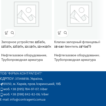
Запорное устройство 12Б1бк,
Клапан запорный фланцевый
12Б2бк, 12Б3бк, 12с13бк, 12нж13бк
15ч14п (вентиль 15Ч14П)
Нефтегазовое оборудование
,
Нефтегазовое оборудование
,
Трубопроводная арматура
Трубопроводная арматура
ТОВ "ФІРМА КОНТРАГЕНТ"
ЄДРПОУ: 37346858; Україна,
61050, м. Харків, пров. Іскринський, 19Б
моб. +38 (095) 784-97-07;
Viber
моб. +38 (098) 842-82-06;
Viber
E-mail: info@contragent.com.ua