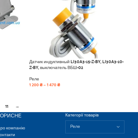
Датчик индуктивный LJ30A3-15-Z-BY, LJ30A3-10-
Z-BY, выключатель ВБШ-02
Реле
1 200
₴
–
1 470
₴
11
→
КОРИСНЕ
Категорії товарів
ро компанію
онтакти