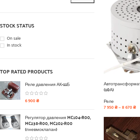
STOCK STATUS
On sale
In stock
TOP RATED PRODUCTS
Автотрансформато
Реле давления АК-11Б
(10А)
6 900
₴
Реле
7 950
₴
–
8 670
₴
Регулятор давления MC104-R00,
MC238-R00, MC202-R00
(пневмоклапан)