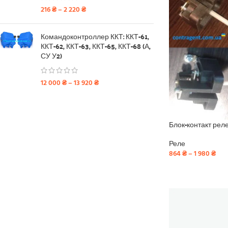
216
₴
–
2 220
₴
Командоконтроллер ККТ: ККТ-61,
ККТ-62, ККТ-63, ККТ-65, ККТ-68 (А,
СУ У2)
12 000
₴
–
13 920
₴
Блок-контакт рел
Реле
864
₴
–
1 980
₴