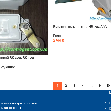
Выключатель ножной НВ-701 А У2
Реле
2 700
₴
цевой ВК-200, ВК-300
ектующие
1
2
3
4
…
9
10
 битумный трехходовой
П
 К-80-III-00-Ч
К