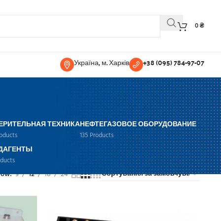
0
₴
Україна, м. Харків
+38 (095) 784-97-07
ЕРИТЕЛЬНАЯ ТЕХНИКА
НЕФТЕГАЗОВОЕ ОБОРУДОВАНИЕ
roducts
135 Products
ДАГЕНТЫ
oducts
how
9
12
18
24