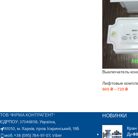
Выключатель кон
Лифтовые компл
600
₴
–
720
₴
НОВИНКИ
ТОВ "ФІРМА КОНТРАГЕНТ"
ЄДРПОУ: 37346858; Україна,
Кран
61050, м. Харків, пров. Іскринський, 19Б
Ду-80
моб. +38 (095) 784-97-07;
Viber