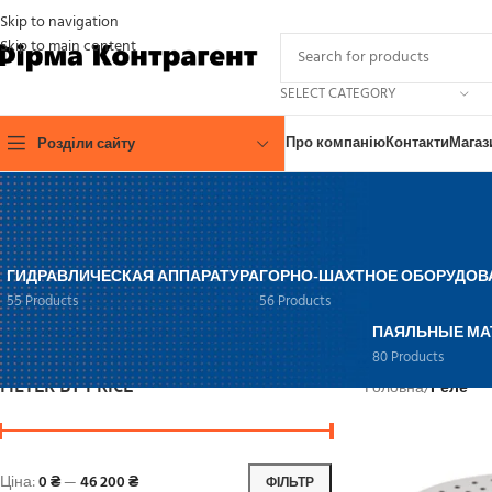
Skip to navigation
Skip to main content
SELECT CATEGORY
Про компанію
Контакти
Магаз
Розділи сайту
ГИДРАВЛИЧЕСКАЯ АППАРАТУРА
ГОРНО-ШАХТНОЕ ОБОРУДОВ
55 Products
56 Products
ПАЯЛЬНЫЕ МА
80 Products
FILTER BY PRICE
Головна
/
Реле
Ціна:
0 ₴
—
46 200 ₴
ФІЛЬТР