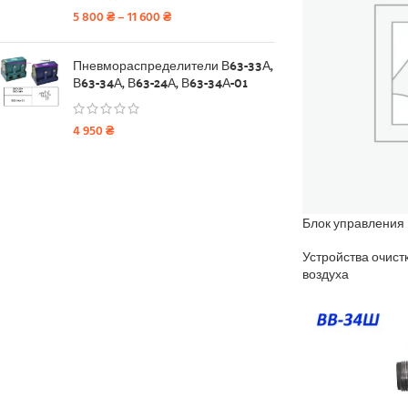
5 800
₴
–
11 600
₴
Пневмораспределители В63-33А,
В63-34А, В63-24А, В63-34А-01
4 950
₴
Блок управления
Устройства очист
воздуха