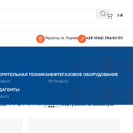
0
₴
Україна, м. Харків
+38 (095) 784-97-07
ЕРИТЕЛЬНАЯ ТЕХНИКА
НЕФТЕГАЗОВОЕ ОБОРУДОВАНИЕ
roducts
135 Products
ДАГЕНТЫ
oducts
how
9
12
18
24