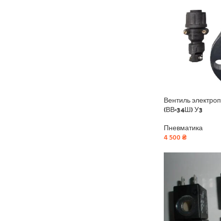
Вентиль электро
(ВВ-34Ш) У3
Пневматика
4 500
₴