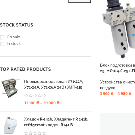
STOCK STATUS
On sale
In stock
Блок подготовки 
TOP RATED PRODUCTS
25, MC104-C-25 (-F
Пневморозподілювач У71-22А,
Устройства очист
У71-24А, У71-26А 24В (ЗМП-25)
воздуха
3 960
₴
–
4 980
₴
32 100
₴
–
39 000
₴
Хладон R-141b, Хладагент R 141b,
refrigerant хладон R141 B