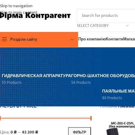
Skip to navigation
Skip to main content
SELECT CATEGORY
Про компанію
Контакти
Магаз
Розділи сайту
ГИДРАВЛИЧЕСКАЯ АППАРАТУРА
ГОРНО-ШАХТНОЕ ОБОРУДОВ
55 Products
56 Products
ПАЯЛЬНЫЕ МА
80 Products
FILTER BY PRICE
Головна
/
Пневма
Ціна:
0 ₴
—
43 200 ₴
ФІЛЬТР