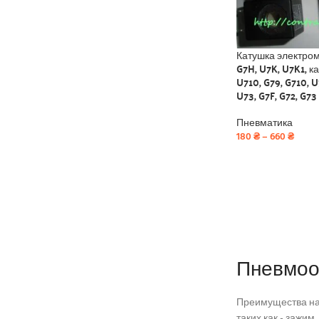
Катушка электром
G7H, U7K, U7K1, ка
U710, G79, G710, U
U73, G7F, G72, G73
Пневматика
180
₴
–
660
₴
Пневмоо
Преимущества на
таких как - зажим