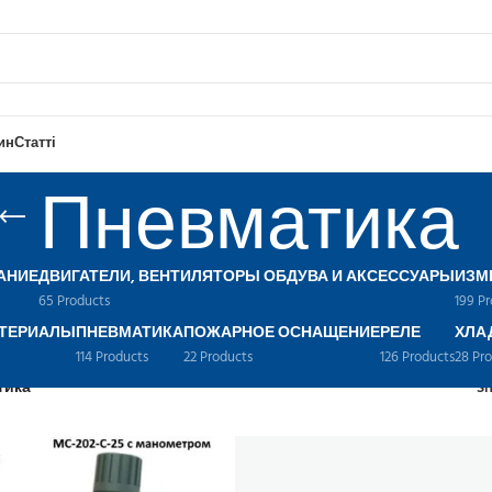
ин
Статті
Пневматика
АНИЕ
ДВИГАТЕЛИ, ВЕНТИЛЯТОРЫ ОБДУВА И АКСЕССУАРЫ
ИЗМ
65 Products
199 P
ТЕРИАЛЫ
ПНЕВМАТИКА
ПОЖАРНОЕ ОСНАЩЕНИЕ
РЕЛЕ
ХЛА
114 Products
22 Products
126 Products
28 Pr
тика
S