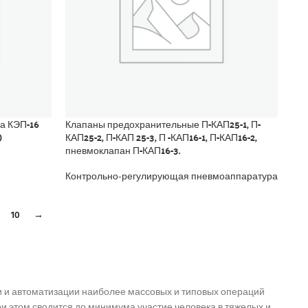
а КЭП-16
Клапаны предохранительные П-КАП25-1, П-
)
КАП25-2, П-КАП 25-3, П -КАП16-1, П-КАП16-2,
пневмоклапан П-КАП16-3.
Контрольно-регулирующая пневмоаппаратура
10
→
и автоматизации наиболее массовых и типовых операций
 При этом сводится до минимума участие человека в тяжелых и