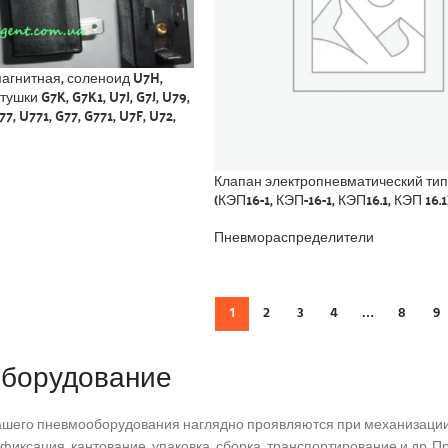
агнитная, соленоид U7H,
тушки G7K, G7K1, U7J, G7J, U79,
77, U771, G77, G771, U7F, U72,
Клапан электропневматический тип
(КЭП16-1, КЭП-16-1, КЭП16.1, КЭП 16.1
Пневмораспределители
1
2
3
4
…
8
9
борудование
шего пневмооборудования наглядно проявляются при механизации 
, фиксация, кантование, упаковка, сборка, транспортирование и др.