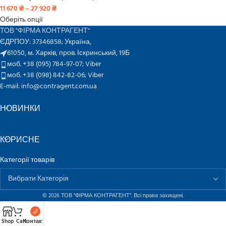
11 670
₴
–
27 920
₴
Оберіть опції
ТОВ "ФІРМА КОНТРАГЕНТ"
ЄДРПОУ: 37346858; Україна,
61050, м. Харків, пров. Іскринський, 19Б
моб. +38 (095) 784-97-07;
Viber
моб. +38 (098) 842-82-06;
Viber
E-mail: info@contragent.com.ua
НОВИНКИ
КОРИСНЕ
Категорії товарів
© 2026 ТОВ "ФІРМА КОНТРАГЕНТ". Всі права захищені.
Shop
Cart
Контакти