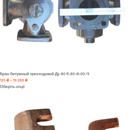
Кран битумный трехходовой Ду-80 К-80-III-00-Ч
135
₴
–
19 200
₴
Оберіть опції