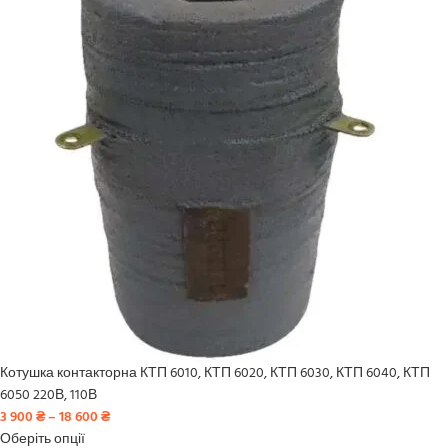
Котушка контакторна КТП 6010, КТП 6020, КТП 6030, КТП 6040, КТП
6050 220В, 110В
3 900
₴
–
18 600
₴
Оберіть опції