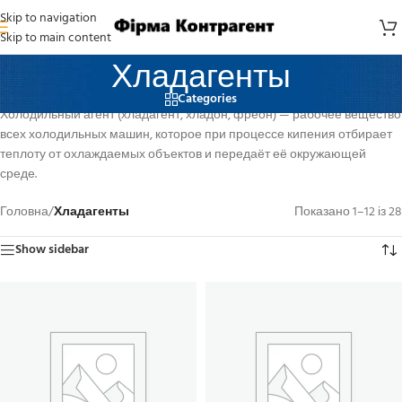
Skip to navigation
Skip to main content
Хладагенты
Categories
Холодильный агент (хладагент, хладон, фреон) — рабочее вещество
всех холодильных машин, которое при процессе кипения отбирает
теплоту от охлаждаемых объектов и передаёт её окружающей
среде.
Головна
/
Хладагенты
Показано 1–12 із 28
Show sidebar