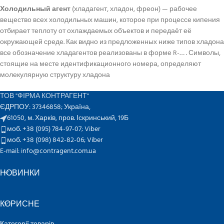
Холодильный агент
(хладагент, хладон, фреон) — рабочее
вещество всех холодильных машин, которое при процессе кипения
отбирает теплоту от охлаждаемых объектов и передаёт её
окружающей среде. Как видно из предложенных ниже типов хладона
все обозначение хладагентов реализованы в форме R-… . Символы,
стоящие на месте идентификационного номера, определяют
молекулярную структуру хладона
ТОВ "ФІРМА КОНТРАГЕНТ"
ЄДРПОУ: 37346858; Україна,
61050, м. Харків, пров. Іскринський, 19Б
моб. +38 (095) 784-97-07;
Viber
моб. +38 (098) 842-82-06;
Viber
E-mail: info@contragent.com.ua
НОВИНКИ
КОРИСНЕ