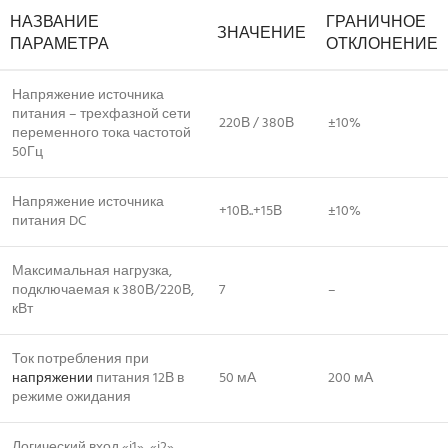
НАЗВАНИЕ
ГРАНИЧНОЕ
ЗНАЧЕНИЕ
ПАРАМЕТРА
ОТКЛОНЕНИЕ
Напряжение источника
питания – трехфазной сети
220В / 380В
±10%
переменного тока частотой
50Гц
Напряжение источника
+10В..+15В
±10%
питания DC
Максимальная нагрузка,
подключаемая к 380В/220В,
7
–
кВт
Ток потребления при
напряжении
питания 12В в
50 мА
200 мА
режиме ожидания
Логический вход «i1», «i2»,