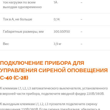
ток нагрузки по всем
1А
–
выходам одновременно
Ток в А, не больше
0,14
–
Габаритные размеры, мм
300
300
150
–
Вес
3,9 кг
–
ПОДКЛЮЧЕНИЕ ПРИБОРА ДЛЯ
УПРАВЛЕНИЯ СИРЕНОЙ ОПОВЕЩЕНИЯ
С-40 (С-28)
К клеммам L1, L2, L3 автоматического выключателя, установленного
в верхней части прибора, подключите вводной фидер 220В/380В.
К выходным клеммам L1, L2, L3 пускателя подключите сирену
оповещения 220В/380В. Если сирена трехфазная, убедитесь в