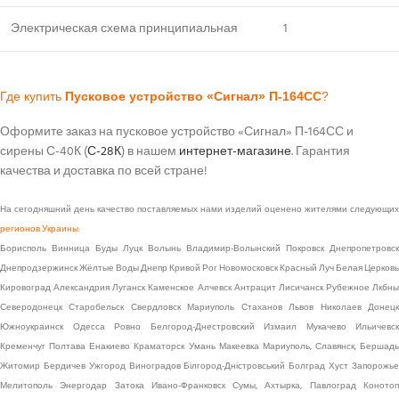
Электрическая схема принципиальная
1
Где купить
Пусковое устройство «Сигнал» П-164СС
?
Оформите заказ на пусковое устройство «Сигнал» П-164СС и
сирены С-40К (
С-28К
) в нашем
интернет-магазине
. Гарантия
качества и доставка по всей стране!
На сегодняшний день качество поставляемых нами изделий оценено жителями следующих
регионов Украины:
Борисполь Винница Буды Луцк Волынь Владимир-Волынский Покровск Днепропетровск
Днепродзержинск Жёлтые Воды Днепр Кривой Рог Новомосковск Красный Луч Белая Церковь
Кировоград Александрия Луганск Каменское Алчевск Антрацит Лисичанск Рубежное Лкбны
Северодонецк Старобельск Свердловск Мариуполь Стаханов Львов Николаев Донецк
Южноукраинск Одесса Ровно Белгород-Днестровский Измаил Мукачево Ильичевск
Кременчуг Полтава Енакиево Краматорск Умань Макеевка Мариуполь, Славянск, Бершадь
Житомир Бердичев Ужгород Виноградов Білгород-Дністровський Болград Хуст Запорожье
Мелитополь Энергодар Затока Ивано-Франковск Сумы, Ахтырка, Павлоград Конотоп