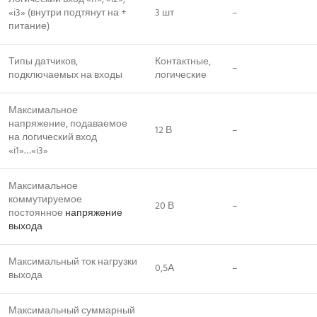
«i3» (внутри подтянут на +
3 шт
–
питание)
Типы датчиков,
Контактные,
–
подключаемых на входы
логические
Максимальное
напряжение, подаваемое
12 В
–
на логический вход
«i1»…«i3»
Максимальное
коммутируемое
20 В
–
постоянное
напряжение
выхода
Максимальный ток нагрузки
0,5А
–
выхода
Максимальный суммарный