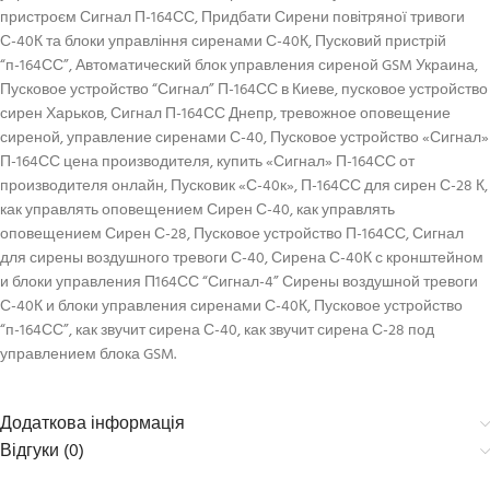
пристроєм Сигнал П-164СС, Придбати Сирени повітряної тривоги
С-40К та блоки управління сиренами С-40К, Пусковий пристрій
“п-164СС”, Автоматический блок управления сиреной GSM Украина,
Пусковое устройство “Сигнал” П-164СС в Киеве, пусковое устройство
сирен Харьков, Сигнал П-164СС Днепр, тревожное оповещение
сиреной, управление сиренами С-40, Пусковое устройство «Сигнал»
П-164СС цена производителя, купить «Сигнал» П-164СС от
производителя онлайн, Пусковик «С-40к», П-164СС для сирен С-28 К,
как управлять оповещением Сирен С-40, как управлять
оповещением Сирен С-28, Пусковое устройство П-164СС, Сигнал
для сирены воздушного тревоги С-40, Сирена С-40К с кронштейном
и блоки управления П164СС “Сигнал-4” Сирены воздушной тревоги
С-40К и блоки управления сиренами С-40К, Пусковое устройство
“п-164СС”, как звучит сирена С-40, как звучит сирена С-28 под
управлением блока GSM.
Додаткова інформація
Відгуки (0)