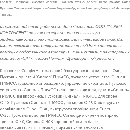
Кролевец Тернополь Лозовая Марганец Харьков Купянск Херсон Новая Каховка Голая
Пристань Хмельницкий Черкассы Смела Чернигов Дружковка Новгород-Северский Черновцы
Торецк…
Многолетний опыт работы отдела Логистики ООО “ФИРМА
КОНТРАГЕНТ” позволяет гарантировать высокую
эффективность транспортировки различных видов груза. Мы
имеем возможность отгружать заказанный Вами товар как с
помощью собственного автопарка, так и силами транспортных
компаний: «САТ», «Новая Почта», «Деливери», «Укрпочта».
Ключевики Google: Автоматичний блок управління сиреною Gsm,
Пусковий пристрій “Сигнал” П-164СС, пусковое устройство, Сигнал
П-164СС, тревожное оповещение, управление сиренами, Пусковое
устройство «Сигнал» П-164СС цена производителя, купити «Сигнал»
П-164СС від виробника, Пусковик «Сигнал» П-164СС для сирен
С-40, Пусковик «Сигнал» П-164СС для сирен С-28 К, як керувати
оповіщенням Сирен С-40, як керувати оповіщенням Сирен
С-28, Пусковий пристрій П-164СС Сигнал для сирени повітряної
тривого С-40, Сирена С-40К з кронштейном та блоки
управління П164СС “Сигнал”, Сирена С-40К з пусковим