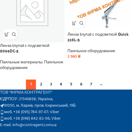
Линза (лупа) с подсветкой Quick
228L-5
Линза (лупа) с подсветкой
8069DC-5
Паяльное оборудование
3 960
₴
Паяльные материалы
,
Паяльное
оборудование
1
2
3
4
5
6
7
→
ТОВ "ФІРМА КОНТРАГЕНТ"
ЄДРПОУ: 37346858; Україна,
61050, м. Харків, пров. Іскринський, 19Б
моб. +38 (095) 784-97-07;
Viber
моб. +38 (098) 842-82-06;
Viber
E-mail: info@contragent.com.ua