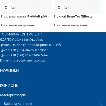
Паяльная паста IF 9009lt 500 г
Припой BrazeTec Silfos 2
Паяльные материалы
Паяльные материалы
ТОВ "ФІРМА КОНТРАГЕНТ"
ЄДРПОУ: 37346858; Україна,
61050, м. Харків, пров. Іскринський, 19Б
моб. +38 (095) 784-97-07;
Viber
моб. +38 (098) 842-82-06;
Viber
E-mail: info@contragent.com.ua
НОВИНКИ
КОРИСНЕ
Категорії товарів