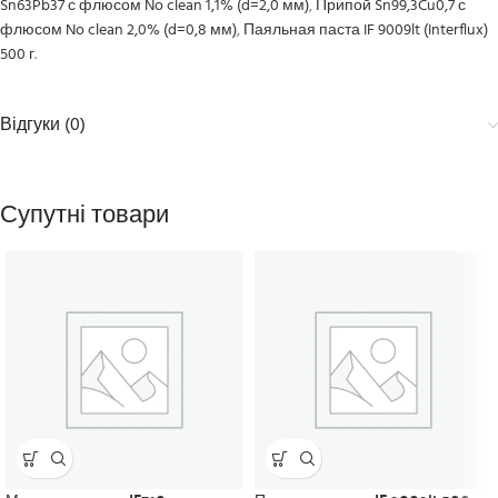
Sn63Pb37 с флюсом No clean 1,1% (d=2,0 мм)
,
Припой Sn99,3Cu0,7 с
флюсом No clean 2,0% (d=0,8 мм)
,
Паяльная паста IF 9009lt (Interflux)
500 г
.
Відгуки (0)
Супутні товари