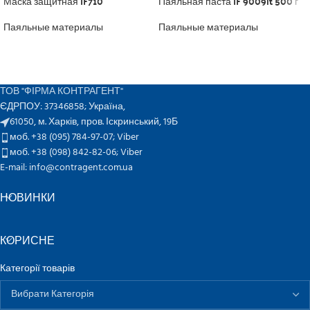
Маска защитная IF710
Паяльная паста IF 9009lt 500 г
Паяльные материалы
Паяльные материалы
ТОВ "ФІРМА КОНТРАГЕНТ"
ЄДРПОУ: 37346858; Україна,
61050, м. Харків, пров. Іскринський, 19Б
моб. +38 (095) 784-97-07;
Viber
моб. +38 (098) 842-82-06;
Viber
E-mail: info@contragent.com.ua
НОВИНКИ
КОРИСНЕ
Категорії товарів