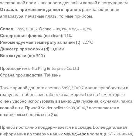
электронной промышленности для пайки волной и погружением.
Отрасль применения данного припоя:
радиоэлектронная
аппаратура, печатные платы, точные приборы.
Сплав:
Sn99,3Cu0,7. Олово – 99,3%, медь – 0,7%.
Содержание флюса (no clean):
1,1%
Рекомендуемая температура пайки (t):
227ºС
Диаметр проволоки (d):
0,8 мм
Вес катушки (m):
500 г
Производитель: Ku Ping Enterprise Co. Ltd
Страна производства: Тайвань
Также припой данного состава Sn99,3Cu0,7 можно приобрести и в
гранулах – небольшие таблетки размером 1 см на 1 см, которые
очень удобно использовать в ваннах для лужения, окунания, пайки
волной и т.д. Припой Solder pellets Sn99,3Cu0,7 поставляется в
пластиковых баночках по 2 кг.
Припой постоянно поддерживается на складе. Более детальная
информация по товару у наших
менеджеров
по тел: (057) 780-96-49,