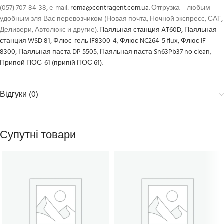
(057) 707-84-38, e-mail:
roma@contragent.com.ua
. Отгрузка – любым
удобным зля Вас перевозчиком (Новая почта, Ночной экспресс, САТ,
Деливери, Автолюкс и другие).
Паяльная станция AT60D,
Паяльная
станция WSD 81
,
Флюс-гель IF8300-4
,
Флюс NC264-5 flux,
Флюс IF
8300
,
Паяльная паста DP 5505
,
Паяльная паста Sn63Pb37 no clean
,
Припой ПОС-61 (припій ПОС 61)
.
Відгуки (0)
Супутні товари