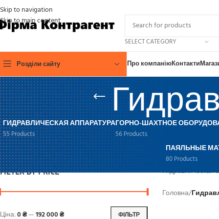
Skip to navigation
Skip to main content
SELECT CATEGORY
Про компанію
Контакти
Магаз
Розділи сайту
Гидрав
ГИДРАВЛИЧЕСКАЯ АППАРАТУРА
ГОРНО-ШАХТНОЕ ОБОРУДОВ
55 Products
56 Products
ПАЯЛЬНЫЕ МА
80 Products
FILTER BY PRICE
Гидравлическая а
Головна
/
Гидрав
Ціна:
0 ₴
—
192 000 ₴
ФІЛЬТР