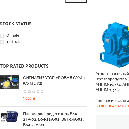
STOCK STATUS
On sale
In stock
TOP RATED PRODUCTS
Агрегат насосный
СИГНАЛИЗАТОР УРОВНЯ СУМ-1
нефтепродуктов 
(СУМ 1 У2)
АНШМ-19,5/4, АН
АНШМ-2,5/6)
1 650
₴
Гидравлическая 
50 400
₴
–
107 160
Пневмораспределитель В64-
34А-03, В64-33А-03, В64-24А-03,
В64-23А-03