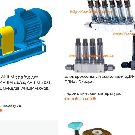
Блок дроссельный смазочный БДИ-4
 АНШМ-37,5/2,5 для
БДИ-6, Бди-4-1)
(АНШМ 1,6/16, АНШМ-30/6,
ШМ-6,3/25, АНШМ-4,0/25,
Гидравлическая аппаратура
1 800
₴
–
3 600
₴
аппаратура
₴