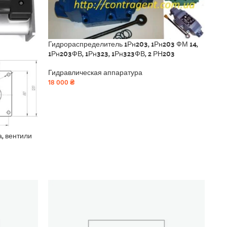
Гидрораспределитель 1Рн203, 1Рн203 ФМ 14,
1Рн203ФВ, 1Рн323, 1Рн323ФВ, 2 РН203
Гидравлическая аппаратура
18 000
₴
, вентили