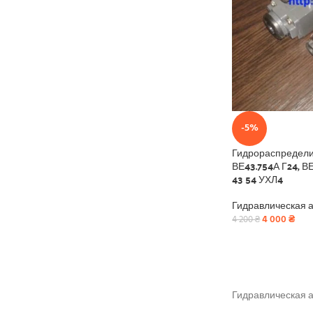
-5%
Гидрораспределит
ВЕ43.754А Г24, ВЕ
43 54 УХЛ4
Гидравлическая 
4 000
₴
4 200
₴
Гидравлическая а