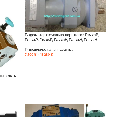
Гидромотор аксиально-поршневой Г15-23Р,
Г15-24Р, Г15-25Р, Г15-23Н, Г15-24Н, Г15-25Н
Гидравлическая аппаратура
7 500
₴
–
13 230
₴
МКП (MКП-