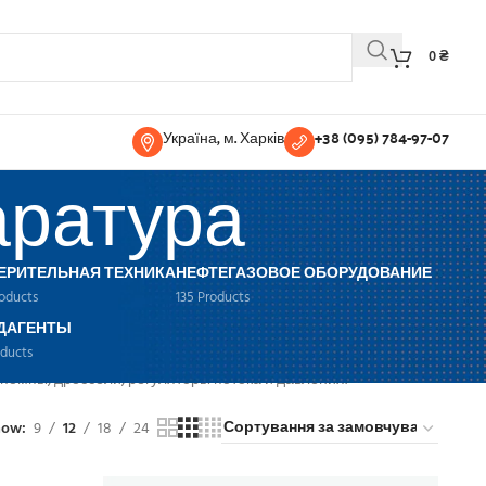
0
₴
Україна, м. Харків
+38 (095) 784-97-07
аратура
ЕРИТЕЛЬНАЯ ТЕХНИКА
НЕФТЕГАЗОВОЕ ОБОРУДОВАНИЕ
roducts
135 Products
ДАГЕНТЫ
oducts
помпы, дроссели, регуляторы потока и давления.
how
9
12
18
24