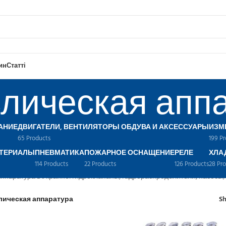
ин
Статті
лическая апп
АНИЕ
ДВИГАТЕЛИ, ВЕНТИЛЯТОРЫ ОБДУВА И АКСЕССУАРЫ
ИЗМ
65 Products
199 P
ТЕРИАЛЫ
ПНЕВМАТИКА
ПОЖАРНОЕ ОСНАЩЕНИЕ
РЕЛЕ
ХЛА
114 Products
22 Products
126 Products
28 Pr
ппаратура в Украине: гидроклапаны, гадрораспределители, насосы, 
лическая аппаратура
S