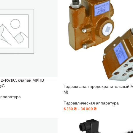
В-10/3С, клапан МКПВ
/3С
Гидроклапан предохранительный 
М)
аппаратура
Гидравлическая аппаратура
6 330
₴
–
36 000
₴