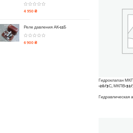
4 950
₴
Реле давления АК-11Б
6 900
₴
Гидроклапан МКП
-20/3С, МКПВ-32
Гидравлическая 