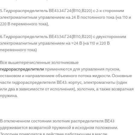
5. Гидрораспределитель ВЕ43.34.Г24(В110,В220) с 2-х сторонним
электромагнитным управлением на 24 В постоянного тока (на 110 и
220 В переменного тока),
6. Гидрораспределитель ВЕ43.54.Г24(В110,В220) с двухсторонним
электромагнитным управлением на =24 В (на 110 и 220 В
переменного тока)
Все вышеперечисленные золотниковые
гидрораспределители
применяются для управления пуском,
остановом и направлением объемного потока жидкости. Основные
части гидрораспределителя ВЕ43: корпус, электромагниты (один
или два в зависимости от исполнения), золотник, а также возвратная
пружина.
В отключенном состоянии золотник распределителя ВЕ43
удерживается возвратной пружиной в исходном положении.
Золотник приводится в действие работающим в масле