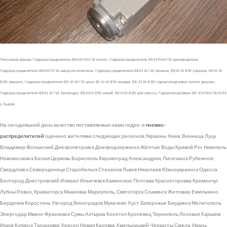
Поисковые фразы: Гидрораспределитель ВЕ43.574А.Г24 купить, Гидрораспределитель ВЕ43.754А.Г24 производитель,
Гидрораспределитель ВЕ43.573.Г24 завод изготовитель, Гидрораспределители ВЕ43 24 Г24 Украина, ВЕ43 24 В110 Харьков, ВЕ43 34
В220 заказать, Гидрораспределители ВЕ 43 24 Г24 цена, BE 43 24 В110 продам, ВЕ 43 24 В220 гідророзподілювач купити дешево,
Гидрораспределители ВЕ43. 24 Г24 Запородье, ВЕ43.54 В110 новый, ВЕ43.34 В220 для пресса, Гідророзподілювач ВЕ 43-574А.Г24.УХЛ4
у Львові.
На сегодняшний день качество поставляемых нами гидро- и
пневмо-
распределителей
оценено жителями следующих регионов Украины: Киев, Винница Луцк
Владимир-Волынский Днепропетровск Днепродзержинск Жёлтые Воды Кривой Рог Никополь
Новомосковск Белая Церковь Борисполь Кировоград Александрия, Лисичанск Рубежное
Свердловск Северодонецк Старобельск Стаханов Львов Николаев Южноукраинск Одесса
Белгород-Днестровский Измаил Ильичевск Каменское Полтава Красногоровка Кременчуг
Лубны Ровно, Краматорск Макеевка Мариуполь, Святогорск Славянск Житомир Емильчино
Бердичев Коростень Ужгород Виноградов Мукачево Хуст Запорожье Бердянск Мелитополь
Энергодар Ивано-Франковск Сумы Ахтырка Конотоп Кролевец Тернополь Лозовая Харьков
Изюм Купянск Тарановка Херсон Новая Каховка Хмельницкий Черкассы Смела Умань