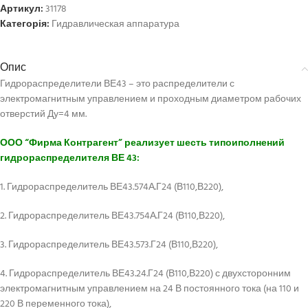
Артикул:
31178
Категорія:
Гидравлическая аппаратура
Опис
Гидрораспределители ВЕ43 – это распределители с
электромагнитным управлением и проходным диаметром рабочих
отверстий Ду=4 мм.
ООО “Фирма Контрагент” реализует шесть типоиполнений
гидрораспределителя ВЕ 43:
1. Гидрораспределитель ВЕ43.574А.Г24 (В110,В220),
2. Гидрораспределитель ВЕ43.754А.Г24 (В110,В220),
3. Гидрораспределитель ВЕ43.573.Г24 (В110,В220),
4. Гидрораспределитель ВЕ43.24.Г24 (В110,В220) с двухсторонним
электромагнитным управлением на 24 В постоянного тока (на 110 и
220 В переменного тока),