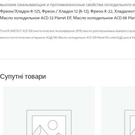
высокие смазывающие и противоизносные свойства холодильного м
Фреон/Хладон R-125,
Фреон / Хладон 12 (R-12)
,
Фреон R-22, Хладагент
Масло холодильное ACD 32 Planet Elf
,
Масло холодильное ACD 68 Plane
Total PLANETELF ACD 100 синтетическое полиэфирное (POE) масло для поршневых компрессоров, Масл
масел синтетических в Украине АЦД 100, Масло холодильне ACD 100 Planet Elf, олія АЦД ціна в Укра
Супутні товари