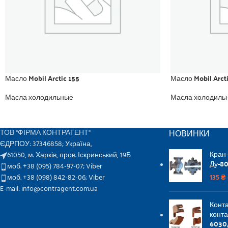
Масло Mobil Arctic 155
Масло Mobil Arct
Масла холодильные
Масла холодиль
НОВИНКИ
ТОВ "ФІРМА КОНТРАГЕНТ"
ЄДРПОУ: 37346858; Україна,
Кран
61050, м. Харків, пров. Іскринський, 19Б
Ду-80
моб. +38 (095) 784-97-07;
Viber
моб. +38 (098) 842-82-06;
Viber
135
₴
E-mail: info@contragent.com.ua
Конта
конта
6030,