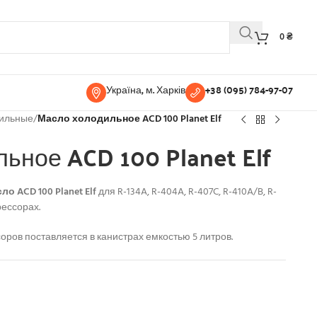
0
₴
Україна, м. Харків
+38 (095) 784-97-07
ильные
/
Масло холодильное ACD 100 Planet Elf
ьное ACD 100 Planet Elf
сло
ACD 100 Planet Elf
для R-134A, R-404A, R-407C, R-410A/B, R-
рессорах.
ов поставляется в канистрах емкостью 5 литров.