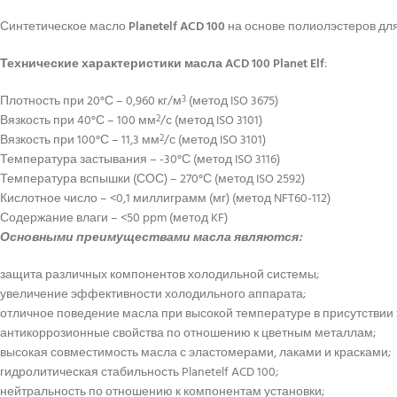
Синтетическое масло
Planetelf ACD 100
на основе полиолэстеров дл
Технические характеристики
масла
ACD 100 Planet Elf
:
Плотность при 20°С – 0,960 кг/м
(метод ISO 3675)
3
Вязкость при 40°С – 100 мм
/с (метод ISO 3101)
2
Вязкость при 100°С – 11,3 мм
/с (метод ISO 3101)
2
Температура застывания – -30°С (метод ISO 3116)
Температура вспышки (СОС) – 270°С (метод ISO 2592)
Кислотное число – <0,1 миллиграмм (мг) (метод NFT60-112)
Содержание влаги – <50 ppm (метод KF)
Основными преимуществами масла являются:
защита различных компонентов холодильной системы;
увеличение эффективности холодильного аппарата;
отличное поведение масла при высокой температуре в присутствии 
антикоррозионные свойства по отношению к цветным металлам;
высокая совместимость масла с эластомерами, лаками и красками;
гидролитическая стабильность Planetelf ACD 100;
нейтральность по отношению к компонентам установки;