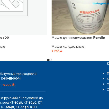
ic 300
Масло для пневмосистем Renolin
ные
Масла холодильные
2 760
₴
 битумный трехходовой
П
 К-80-III-00-Ч
К
O
–
19 200
₴
С
кт рухомий / нерухомий до
ктора КТ 6010, КТ 6020, КТ
 КТ 6040, КТ 6050, КТП