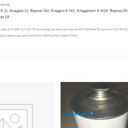
асла.
 R 22
,
Хладон 23
,
Фреон 142, Хладон R-142, Хладагент R 142b
,
Фреон/Хл
t Elf
о PLANET ELF ACD 100 производства Франции, масло ACD 100 Planet Elf, мастило ACD 100 Planet El
їні, купити дешево в Києві ACD-100 PlanetElf, олива ACD100.