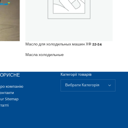
Масло для холодильных машин ХФ 22-24
Масл
Масла холодильные
Масл
КОРИСНЕ
Категорії товарів
ро компанію
онтакти
ur Sitemap
татті