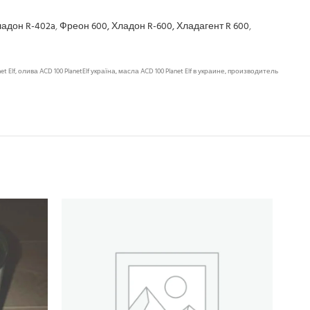
адон R-402a
,
Фреон 600, Хладон R-600, Хладагент R 600
,
f, олива ACD 100 PlanetElf україна, масла ACD 100 Planet Elf в украине, производитель