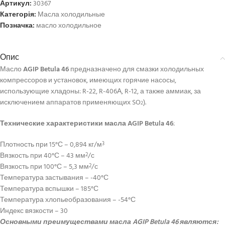
Артикул:
30367
Категорія:
Масла холодильные
Позначка:
масло холодильное
Опис
Масло
AGIP Betula 46
предназначено для смазки холодильных
компрессоров и установок, имеющих горячие насосы,
использующие хладоны: R-22, R-406А, R-12, а также аммиак, за
исключением аппаратов применяющих SO
).
2
Технические характеристики
масла
AGIP Betula 46
:
Плотность при 15°С – 0,894 кг/м
3
Вязкость при 40°С – 43 мм
/с
2
Вязкость при 100°С – 5,3 мм
/с
2
Температура застывания – -40°С
Температура вспышки – 185°С
Температура хлопьеобразования – -54°С
Индекс вязкости – 30
Основными преимуществами масла
AGIP Betula 46
являются: