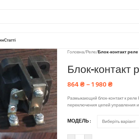
ин
Статті
Головна
/
Реле
/
Блок-контакт реле
Блок-контакт 
864
₴
–
1 980
₴
Размыкающий блок-контакт к реле 
переключения цепей управления и
МОДЕЛЬ