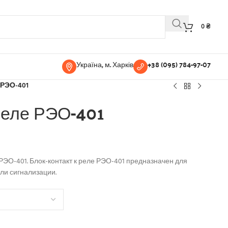
0
₴
Україна, м. Харків
+38 (095) 784-97-07
 РЭО-401
реле РЭО-401
РЭО-401. Блок-контакт к реле РЭО-401 предназначен для
ли сигнализации.