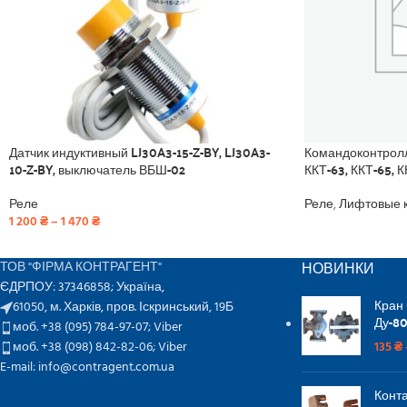
Датчик индуктивный LJ30A3-15-Z-BY, LJ30A3-
Командоконтролле
10-Z-BY, выключатель ВБШ-02
ККТ-63, ККТ-65, К
Реле
Реле
,
Лифтовые 
1 200
₴
–
1 470
₴
НОВИНКИ
ТОВ "ФІРМА КОНТРАГЕНТ"
ЄДРПОУ: 37346858; Україна,
Кран
61050, м. Харків, пров. Іскринський, 19Б
Ду-80
моб. +38 (095) 784-97-07;
Viber
моб. +38 (098) 842-82-06;
Viber
135
₴
E-mail: info@contragent.com.ua
Конта