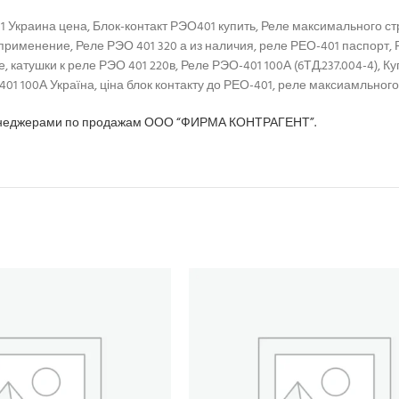
01 Украина цена, Блок-контакт РЭО401 купить, Реле максимального с
 применение, Реле РЭО 401 320 а из наличия, реле РЕО-401 паспорт,
атушки к реле РЭО 401 220в, Реле РЭО-401 100А (6ТД.237.004-4), Купи
1 100А Україна, ціна блок контакту до РЕО-401, реле максиамльного 
неджерами по продажам ООО “ФИРМА КОНТРАГЕНТ”.