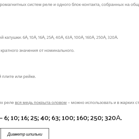
ромагнитных систем реле и одного блок-контакта, собранных на об
шки: 6А, 10А, 16А, 25А, 40А, 63А, 100А, 160А, 250А, 320А.
 кратного значения от номинального.
 плите или рейке.
их реле
вся медь покрыта оловом
– можно использовать и в жарких с
10; 16; 25; 40; 63; 100; 160; 250; 320А.
Диаметр шпильки