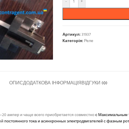
-
+
Артикул:
31937
Категорія:
Реле
ОПИС
ДОДАТКОВА ІНФОРМАЦІЯ
ВІДГУКИ (0)
 5–20 ампер и чаще всего приобретается совместно
с Максимальным
ей
постоянного тока и асинхронных электродвигателей с фазным рото