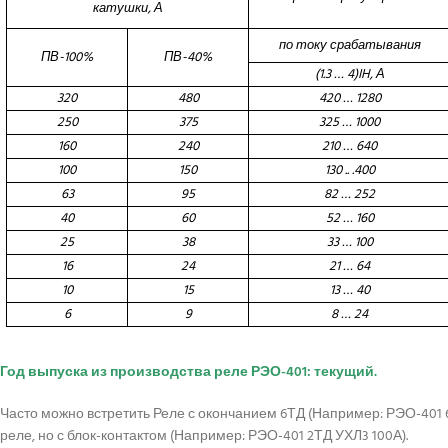
катушки, А
по току срабатывания
ПВ-100%
ПВ-40%
(1.3 … 4)IH, А
320
480
420 … 1280
250
375
325 … 1000
160
240
210 … 640
100
150
130 .. .400
63
95
82 … 252
40
60
52 … 160
25
38
33 … 100
16
24
21 … 64
10
15
13 … 40
6
9
8 … 24
Год выпуска из производства реле РЭО-401: текущий.
Часто можно встретить Реле с окончанием 6ТД (Например: РЭО-401 6
реле, но с блок-контактом (Например: РЭО-401 2ТД УХЛ3 100А).