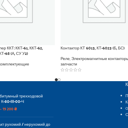
р ККТ: ККТ-61, ККТ-62,
Контактор КТ 6013, КТ-6023 (Б, БС)
КТ-68 (А, СУ У2)
Реле
,
Электромагнитные контактор
комплектующие
запчасти
 битумный трехходовой
П
 К-80-III-00-Ч
К
O
–
19 200
₴
С
кт рухомий / нерухомий до