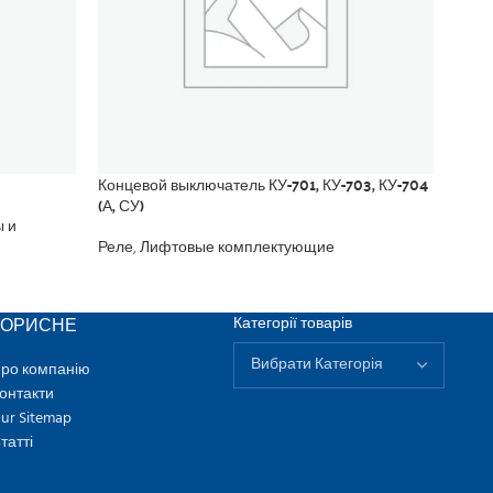
Концевой выключатель КУ-701, КУ-703, КУ-704
Охла
(А, СУ)
ы и
Реле
Реле
,
Лифтовые комплектующие
КОРИСНЕ
Категорії товарів
ро компанію
онтакти
ur Sitemap
татті