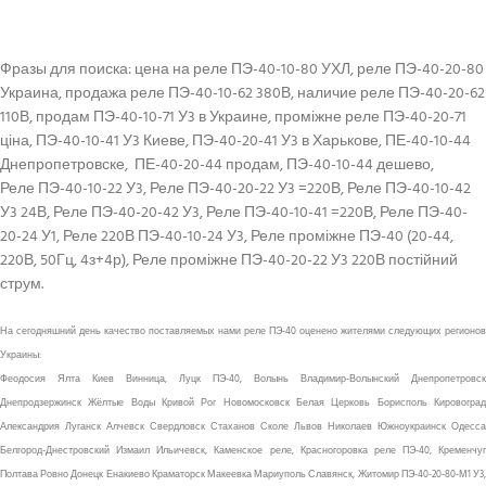
Фразы для поиска: цена на реле ПЭ-40-10-80 УХЛ, реле ПЭ-40-20-80
Украина, продажа реле ПЭ-40-10-62 380В, наличие реле ПЭ-40-20-62
110В, продам ПЭ-40-10-71 У3 в Украине, проміжне реле ПЭ-40-20-71
ціна, ПЭ-40-10-41 У3 Киеве, ПЭ-40-20-41 У3 в Харькове, ПЕ-40-10-44
Днепропетровске, ПЕ-40-20-44 продам, ПЭ-40-10-44 дешево,
Реле ПЭ-40-10-22 У3, Реле ПЭ-40-20-22 У3 =220В, Реле ПЭ-40-10-42
У3 24В, Реле ПЭ-40-20-42 У3, Реле ПЭ-40-10-41 =220В, Реле ПЭ-40-
20-24 У1, Реле 220В ПЭ-40-10-24 У3, Реле проміжне ПЭ-40 (20-44,
220В, 50Гц, 4з+4р), Реле проміжне ПЭ-40-20-22 У3 220В постійний
струм.
На сегодняшний день качество поставляемых нами реле ПЭ-40 оценено жителями следующих регионов
Украины:
Феодосия Ялта Киев Винница, Луцк ПЭ-40, Волынь Владимир-Волынский Днепропетровск
Днепродзержинск Жёлтые Воды Кривой Рог Новомосковск Белая Церковь Борисполь Кировоград
Александрия Луганск Алчевск Свердловск Стаханов Сколе Львов Николаев Южноукраинск Одесса
Белгород-Днестровский Измаил Ильичевск, Каменское реле, Красногоровка реле ПЭ-40, Кременчуг
Полтава Ровно Донецк Енакиево Краматорск Макеевка Мариуполь Славянск, Житомир ПЭ-40-20-80-М1 У3,