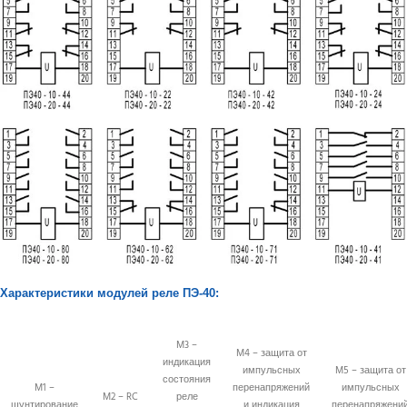
Характеристики модулей реле ПЭ-40:
М3 –
М4 – защита от
индикация
импульсных
М5 – защита от
состояния
М1 –
перенапряжений
импульсных
М2 – RC
реле
шунтирование
и индикация
перенапряжени