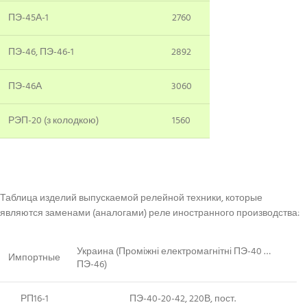
ПЭ-45А-1
2760
ПЭ-46, ПЭ-46-1
2892
ПЭ-46А
3060
РЭП-20 (з колодкою)
1560
Таблица изделий выпускаемой релейной техники, которые
являются заменами (аналогами) реле иностранного производства:
Украина (Проміжні електромагнітні ПЭ-40 …
Импортные
ПЭ-46)
РП16-1
ПЭ-40-20-42, 220В, пост.