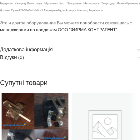
Бердичев Ужгород Виноградов Мукачево Хуст Запорожье Мелитополь Энергодар Ивано-Франковск
Долина, Сумы ПЭ-40-20-62-М2 У3, Середина-Буда Ахтырка Конотоп, Тернополь…
Это и другое оборудование Вы можете приобрести связавшись с
менеджерами по продажам ООО “ФИРМА КОНТРАГЕНТ”.
Додаткова інформація
Відгуки (0)
Супутні товари