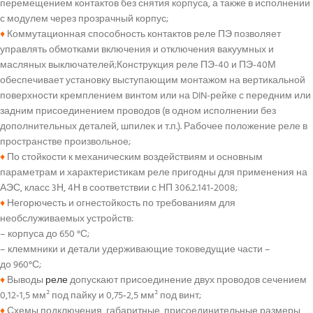
перемещением контактов без снятия корпуса, а также в исполнении
с модулем через прозрачный корпус;
♦
Коммутационная способность контактов реле ПЭ позволяет
управлять обмотками включения и отключения вакуумных и
масляных выключателей;Конструкция реле ПЭ-40 и ПЭ-40М
обеспечивает установку выступающим монтажом на вертикальной
поверхности кремплением винтом или на DIN-рейке с передним или
задним присоединением проводов (в одном исполнении без
дополнительных деталей, шпилек и т.п.). Рабочее положение реле в
пространстве произвольное;
♦
По стойкости к механическим воздействиям и основным
параметрам и характеристикам реле пригодны для применения на
АЭС, класс 3Н, 4Н в соответствии с НП 306.2.141‑2008;
♦
Негорючесть и огнестойкость по требованиям для
необслуживаемых устройств:
– корпуса до 650 °С;
– клеммники и детали удерживающие токоведущие части –
до 960°С;
♦
Выводы
реле
допускают присоединение двух проводов сечением
0,12‑1,5 мм² под пайку и 0,75‑2,5 мм² под винт;
♦
Схемы подключения, габаритные, присоединительные размеры,