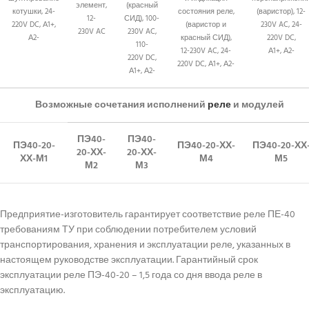
элемент,
(красный
котушки, 24-
состояния реле,
(варистор), 12-
12-
СИД), 100-
220V DC, А1+,
(варистор и
230V AC, 24-
230V AC
230V AC,
А2-
красный СИД),
220V DC,
110-
12-230V AC, 24-
А1+, А2-
220V DC,
220V DC, А1+, А2-
А1+, А2-
Возможные сочетания исполнений
реле
и модулей
ПЭ40-
ПЭ40-
ПЭ40-20-
ПЭ40-20-ХХ-
ПЭ40-20-ХХ
20-ХХ-
20-ХХ-
ХХ-М1
М4
М5
М2
М3
Предприятие-изготовитель гарантирует соответствие реле ПЕ-40
требованиям ТУ при соблюдении потребителем условий
транспортирования, хранения и эксплуатации реле, указанных в
настоящем руководстве эксплуатации. Гарантийный срок
эксплуатации реле ПЭ-40-20 – 1,5 года со дня ввода реле в
эксплуатацию.