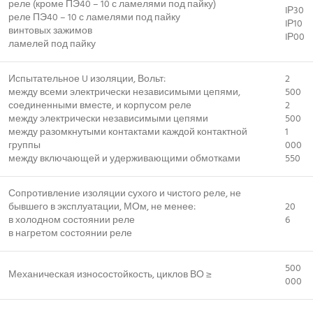
реле (кроме ПЭ40 – 10 с ламелями под пайку)
IР30
реле ПЭ40 – 10 с ламелями под пайку
IР10
винтовых зажимов
IР00
ламелей под пайку
Испытательное U изоляции, Вольт:
2
между всеми электрически независимыми цепями,
500
соединенными вместе, и корпусом реле
2
между электрически независимыми цепями
500
между разомкнутыми контактами каждой контактной
1
группы
000
между включающей и удерживающими обмотками
550
Сопротивление изоляции сухого и чистого реле, не
бывшего в эксплуатации, МОм, не менее:
20
в холодном состоянии реле
6
в нагретом состоянии реле
500
Механическая износостойкость, циклов ВО ≥
000