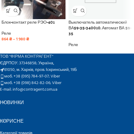
Блок-контакт реле РЭО-401
Выключатель автоматический
ВА59-35-340010. Автомат ВА 59-
35
Реле
864
₴
–
1 980
₴
Реле
ТОВ "ФІРМА КОНТРАГЕНТ"
ЄДРПОУ: 37346858; Україна,
61050, м. Харків, пров. Іскринський, 19Б
моб. +38 (095) 784-97-07;
Viber
моб. +38 (098) 842-82-06;
Viber
E-mail: info@contragent.com.ua
НОВИНКИ
КОРИСНЕ
Категорії товарів