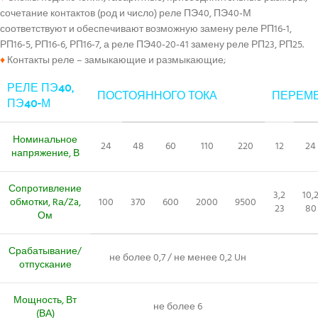
сочетание контактов (род и число) реле ПЭ40, ПЭ40‑М
соответствуют и обеспечивают возможную замену реле РП16‑1,
РП16‑5, РП16‑6, РП16‑7, а реле ПЭ40‑20‑41 замену реле РП23, РП25.
♦
Контакты реле – замыкающие и размыкающие;
РЕЛЕ ПЭ40,
ПОСТОЯННОГО ТОКА
ПЕРЕМЕ
ПЭ40-М
Номинальное
24
48
60
110
220
12
24
напряжение, В
Сопротивление
3,2
10,
обмотки, Rа/Za,
100
370
600
2000
9500
23
80
Ом
Срабатывание/
не более 0,7 / не менее 0,2 Uн
отпускание
Мощность, Вт
не более 6
(ВА)