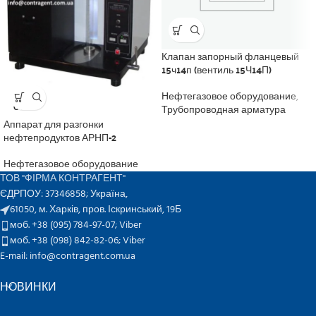
Клапан запорный фланцевый
15ч14п (вентиль 15Ч14П)
Нефтегазовое оборудование
,
SOLD
OUT
Трубопроводная арматура
Аппарат для разгонки
нефтепродуктов АРНП-2
Нефтегазовое оборудование
ТОВ "ФІРМА КОНТРАГЕНТ"
ЄДРПОУ: 37346858; Україна,
61050, м. Харків, пров. Іскринський, 19Б
моб. +38 (095) 784-97-07;
Viber
моб. +38 (098) 842-82-06;
Viber
E-mail: info@contragent.com.ua
НОВИНКИ