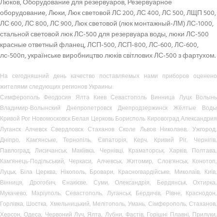
Люков, Оборудование для резервуаров, Резервуарное
оборудование, Люки, Люк световой ЛС 200, ЛС 400, ЛС 500, ЛЩП 500,
ЛС 600, ЛС 800, ЛС 900, Люк световой (люк монтажный-ЛМ) ЛС-1000,
стальной световой люк ЛС-500 для резервуара воды, люки ЛС-500
красные ответный фланец, ЛСП-500, ЛСП-800, ЛС-600, ЛС-600,
лс-500п, українське виробництво люків світлових ЛС-500 з фартухом.
На сегодняшний день качество поставляемых нами приборов оценено
жителями следующих регионов Украины:
Симферополь Феодосия Ялта Киев Севастополь Винница Луцк Волынь
Владимир-Волынский Днепропетровск Днепродзержинск Жёлтые Воды
Кривой Рог Новомосковск Белая Церковь Борисполь Кировоград Александрия
Луганск Алчевск Свердловск Стаханов Сколе Львов Николаев, Ужгород,
Дніпро, Кам’янське, Тернопіль, Євпаторія, Керч, Кривий Ріг, Чернігів,
Павлоград, Лисичанськ, Макіївка, Чернівці, Краматорськ, Харків, Полтава,
Кам’янець-Подільський, Черкаси, Алчевськ, Житомир, Слов’янськ, Конотоп,
Луцьк, Біла Церква, Нікополь, Бровари, Красногвардійське, Миколаїв, Київ,
Вінниця, Дрогобич, Єнакієве, Суми, Олександрія, Бердянськ, Охтирка,
Мукачево, Маріуполь, Севастополь, Луганськ, Бердичів, Рівне, Краснодон,
Горлівка, Шостка, Хмельницький, Мелітополь, Умань, Сімферополь, Стаханов,
Херсон, Одеса, Червоний Луч, Ялта, Лубни, Фастів, Горішні Плавні, Прилуки,