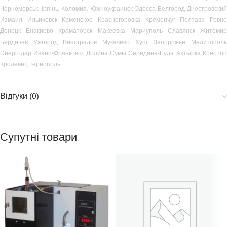
Чорноморськ, Ірпінь, Коломия, Южноукраинск Одесса Белгород-Днестровский
Измаил Ильичевск Каменское Красногоровка Кременчуг Полтава Ровно
Донецк Енакиево Краматорск Макеевка Мариуполь Славянск Житомир
Бердичев Ужгород Виноградов Мукачево Хуст Запорожье Мелитополь
Энергодар Ивано-Франковск Долина Сумы Середина-Буда Ахтырка Конотоп
Кролевец Тернополь…
Відгуки (0)
Супутні товари