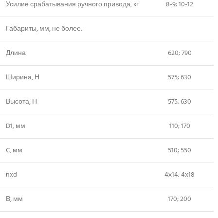
Усилие срабатывания ручного привода, кг
8-9; 10-12
Габариты, мм, не более:
Длина
620; 790
Ширина, Н
575; 630
Высота, Н
575; 630
D1, мм
110; 170
C, мм
510; 550
nxd
4х14; 4х18
В, мм
170; 200