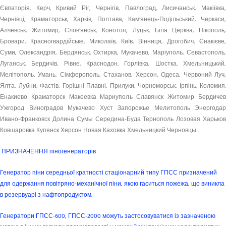
Євпаторія, Керч, Кривий Ріг, Чернігів, Павлоград, Лисичанськ, Макіївка,
Чернівці, Краматорськ, Харків, Полтава, Кам’янець-Подільський, Черкаси,
Алчевськ, Житомир, Слов’янськ, Конотоп, Луцьк, Біла Церква, Нікополь,
Бровари, Красногвардійське, Миколаїв, Київ, Вінниця, Дрогобич, Єнакієве,
Суми, Олександрія, Бердянськ, Охтирка, Мукачево, Маріуполь, Севастополь,
Луганськ, Бердичів, Рівне, Краснодон, Горлівка, Шостка, Хмельницький,
Мелітополь, Умань, Сімферополь, Стаханов, Херсон, Одеса, Червоний Луч,
Ялта, Лубни, Фастів, Горішні Плавні, Прилуки, Чорноморськ, Ірпінь, Коломия.
Енакиево Краматорск Макеевка Мариуполь Славянск Житомир Бердичев
Ужгород Виноградов Мукачево Хуст Запорожье Мелитополь Энергодар
Ивано-Франковск Долина Сумы Середина-Буда Тернополь Лозовая Харьков
Ковшаровка Купянск Херсон Новая Каховка Хмельницкий Черновцы…
ПРИЗНАЧЕННЯ піногенераторів
Генератор піни середньої кратності стаціонарний типу ГПСС призначений
для одержання повітряно-механічної піни, якою гаситься пожежа, що виникла
в резервуарі з нафтопродуктом.
Генератори ГПСС-600, ГПСС-2000 можуть застосовуватися із зазначеною