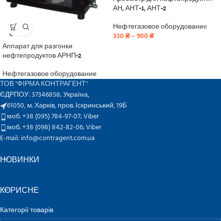
АН, АНТ-1, АНТ-2
Нефтегазовое оборудование
SOLD
OUT
330
₴
–
900
₴
Аппарат для разгонки
нефтепродуктов АРНП-2
Нефтегазовое оборудование
ТОВ "ФІРМА КОНТРАГЕНТ"
ЄДРПОУ: 37346858; Україна,
61050, м. Харків, пров. Іскринський, 19Б
моб. +38 (095) 784-97-07;
Viber
моб. +38 (098) 842-82-06;
Viber
E-mail: info@contragent.com.ua
НОВИНКИ
КОРИСНЕ
Категорії товарів