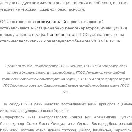
доступа воздуха химическая реакция горения ослабевает, и пламя
угасает не угрожая пожарной безопасности.
Обычно в качестве
огнетушителей
горючих жидкостей
устанавливают 3-5 стационарных пеногенераторов, имеющих вид
прямоугольного шкафа.
Пеногенератор
ГПСС устанавливают на
стальных вертикальных резервуарах объемом 5000 м³ и выше.
Слова для поиска: пеногенератор ГПСС-600 цена, ГПСС-2000
Генератор пены
купить в Украине, гарантия производителя ГПСС, Генератор пены средней
кратности для систем пожаротушения нефти, ГП СС 600 для резервуара нефти,
ГПСС600 стоимость грн, Стационарный резервуарный пенообразователь ГПСС
600.
На сегодняшний день качество поставляемых нами приборов оценено
жителями следующих регионов Украины:
Симферополь Киев Днепропетровск Кривой Рог Александрия Луганск
Северодонецк Сколе Львов Южноукраинск Одесса Белгород-Днестровский
Ильичевск Полтава Ровно Донецк Ужгород, Дніпро, Кам’янське, Тернопіль,