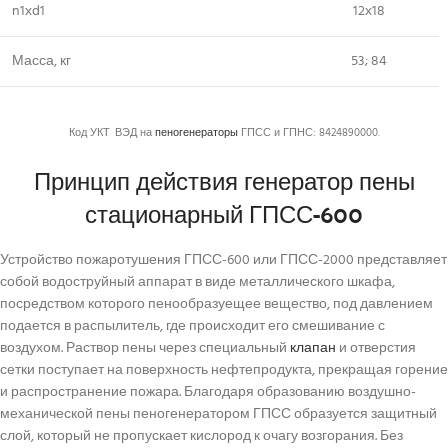
n1хd1
12х18
Масса, кг
53; 84
Код УКТ
ВЭД на
пеногенераторы
ГПСС и ГПНС: 8424890000.
Принцип действия генератор пены
стационарный ГПСС-600
Устройство пожаротушения ГПСС-600 или ГПСС-2000 представляет
собой водоструйный аппарат в виде металлического шкафа,
посредством которого пенообразуещее вещество, под давлением
подается в распылитель, где происходит его смешивание с
воздухом. Раствор пены через специальный
клапан
и отверстия
сетки поступает на поверхность нефтепродукта, прекращая горение
и распространение пожара. Благодаря образованию воздушно-
механической пены пеногенератором ГПСС образуется защитный
слой, который не пропускает кислород к очагу возгорания. Без