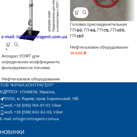
Головка присоеденительная
ГП-50, ГП-65, ГП-75, ГП-100,
ГП-150
SOLD
Нефтегазовое оборудование
OUT
36 000
₴
Аппарат УОФТ для
определения коэффициента
фильтруемости топлива
Нефтегазовое оборудование
ТОВ "ФІРМА КОНТРАГЕНТ"
ЄДРПОУ: 37346858; Україна,
61050, м. Харків, пров. Іскринський, 19Б
моб. +38 (095) 784-97-07;
Viber
моб. +38 (098) 842-82-06;
Viber
E-mail: info@contragent.com.ua
НОВИНКИ