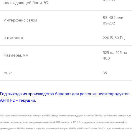
0…+60
охлаждающей бани, °С
RS-485 или
Интерфейс связи
RS-232
U питания
220 В, 50 Гц
525 на 525 на
Размеры, мм
400
m, кг
35
Год выхода из производства Аппарат для разгонки нефтепродуктов
АРНП-2 – текущий.
При поиске необходимого Вам Аппарата АРНП 2 могут использоваться другие названия: АРНП-2 для бензина, аппарат для
разгонки нефтепродуктов, завод по производству АРНП, паспорт на АРНП2, определения фракционного состава нефти,
производитель АРНП-2, купить в харькове разгоночный аппарат АРНП2, АРНП-2 в Украине, АРНП-2 для нефтебазы, лампа