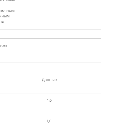
нопочным
анным
та
теля
Данные
1,6
1,0