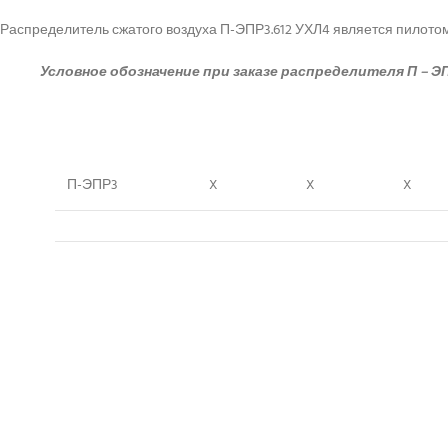
Распределитель сжатого воздуха П-ЭПР3.612 УХЛ4 является пилот
Условное обозначение при заказе распределителя П – ЭП
П-ЭПР3
X
X
X