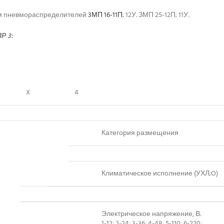
ом пневмораспределителей
3МП 16-11П
; 12У. ЗМП 25-12П; 11У.
Р 3:
X
4
Категория размещения
Климатическое исполнение (УХЛ;O)
Электрическое напряжение, В:
1-12; 2-24; 3-36; 4-48; 5-110; 6-220;