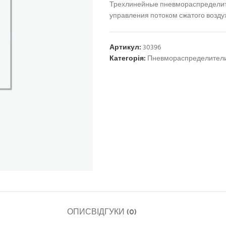
Трехлинейные пневмораспределит
управления потоком сжатого возду
Артикул:
30396
Категорія:
Пневмораспределител
ОПИС
ВІДГУКИ (0)