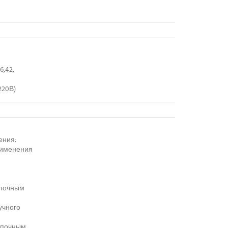
6,42,
220В)
ения;
рименения
опочным
учного
нопочным