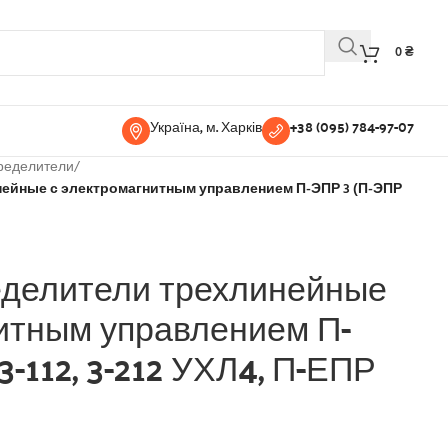
0
₴
Україна, м. Харків
+38 (095) 784-97-07
ределители
/
ейные с электромагнитным управлением П-ЭПР 3 (П-ЭПР
делители трехлинейные
итным управлением П-
-112, 3-212 УХЛ4, П-ЕПР