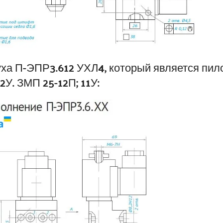
ха П-ЭПР3.612 УХЛ4, который является пил
 12У. ЗМП 25-12П; 11У: