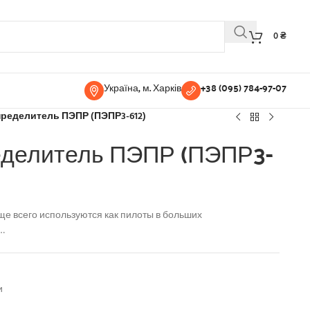
0
₴
Україна, м. Харків
+38 (095) 784-97-07
ределитель ПЭПР (ПЭПР3-612)
делитель ПЭПР (ПЭПР3-
е всего используются как пилоты в больших
…
и