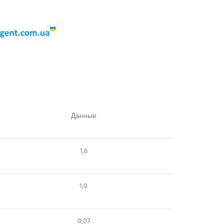
Данные
1,6
1,0
0,07