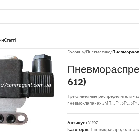
ин
Статті
Головна
/
Пневматика
/
Пневморасп
Пневмораспре
612)
Трехлинейные распределители чащ
пневмоклапанах 3МП, 5Р1, 5Р2, 5Р4
Артикул:
31707
Категорія:
Пневмораспределител