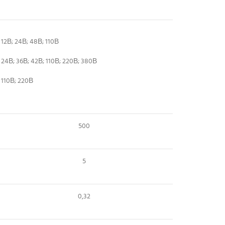
12В; 24В; 48В; 110В
24В; 36В; 42В; 110В; 220В; 380В
110В; 220В
500
5
0,32