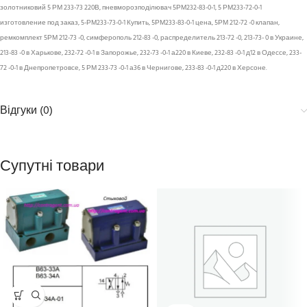
золотниковий 5 РМ 233-73 220В, пневморозподілювач 5РМ232-83-0-1, 5 РМ233-72-0-1
изготовление под заказ, 5-РМ233-73-0-1 Купить, 5РМ233-83-0-1 цена, 5РМ 212-72 -0 клапан,
ремкомплект 5РМ 212-73 -0, симферополь 212-83 -0, распределитель 213-72 -0, 213-73- 0 в Украине,
213-83 -0 в Харькове, 232-72 -0-1 в Запорожье, 232-73 -0-1 а220 в Киеве, 232-83 -0-1 д12 в Одессе, 233-
72 -0-1 в Днепропетровсе, 5 РМ 233-73 -0-1 а36 в Чернигове, 233-83 -0-1 д220 в Херсоне.
Відгуки (0)
Супутні товари