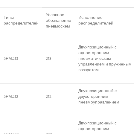
Условное
Типы
Исполнение
обозначение
распределителей
распределителей
пневмосхем
Двухпозиционный с
односторонним
5РМ.213
213
пневматическим
управлением и пружинным
возвратом
Двухпозиционный с
5РМ.212
212
двухсторонним
пневмоуправлением
Двухпозиционный с
односторонним