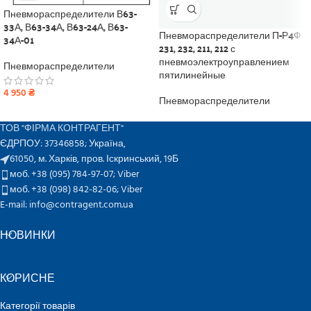
Пневмораспределители В63-
33А, В63-34А, В63-24А, В63-
Пневмораспределители П-Р4Ф
34А-01
231, 232, 211, 212 с
пневмоэлектроуправлением
Пневмораспределители
пятилинейные
4 950
₴
Пневмораспределители
ТОВ "ФІРМА КОНТРАГЕНТ"
ЄДРПОУ: 37346858; Україна,
61050, м. Харків, пров. Іскринський, 19Б
моб. +38 (095) 784-97-07;
Viber
моб. +38 (098) 842-82-06;
Viber
E-mail: info@contragent.com.ua
НОВИНКИ
КОРИСНЕ
Категорії товарів