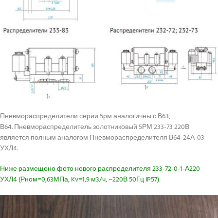
Пневмораспределители серии 5рм аналогичны с В63,
В64. Пневмораспределитель золотниковый 5РМ 233-73 220В
является полным аналогом Пневмораспределителя В64-24А-03
УХЛ4.
Ниже размещено фото нового распределителя 233-72-0-1-А220
УХЛ4 (Рном=0,63МПа, Kv=1,9 м3/ч, ~220В 50Гц IP57):