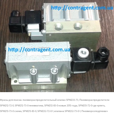
Фразы для поиска: пневмораспределительный клапан 5РМ233-73, Пневмораспределители
5РМ212-72-0, 5РМ212-73-0 пневматика, 5РМ212-83-0 новые 2013 года, 5РМ213-72-0 где купить,
5РМ213-73-0 схема, 5РМ213-83-0, 5РМ232-72-0-1, клапана 5РМ232-73-0-1, Пневморозподілювач