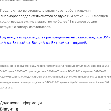
Гарантии изготовителя:
Предприятие-изготовитель гарантирует работу изделия –
пневмораспределитель сжатого воздуха
В64 в течении 12 месяцев
со дня ввода в эксплуатацию, но не более 18 месяцев со дня
отгрузки с завода-изготовителя.
Год выхода из производства распределителей сжатого воздуха В64-
34А-03, В64-33А-03, В64-24А-03, В64-23А-03 – текущий.
При поиске необходимого Вам пневмоАппарата могут использоваться другие названия: В64-
34А-03 цена, В64-33А-03 производитель, В64-24А-03 купить, В64-23А-03 в Украине, В64-23А-03
А220 лубны, В64-33А-03 Д24 Харьков, В64-34А-03 новый, В64 34А 03 завод, В 64-34А-03 работа при
каком давлении, пневморозподільник П-В64-23А-03 купити в Україні, пневморозподілювач В64
23А 03 ціна.
Додаткова інформація
Відгуки (1)