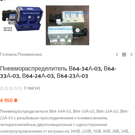
Головна
/
Пневматика
Пневмораспределитель В64-34А-03, В64-
33А-03, В64-24А-03, В64-23А-03
(
1
відгук)
4 950
₴
Пневмораспределители В64-34А-03, В64-33А-03, В64-24А-03, В64-
23А-03 с резьбовым присоединением к пневмолиниям,
четырехлинейные двухпозиционные с односторонним
электроуправлением от катушек на 380В, 220В, 110В, 48В, 36В, 24В,