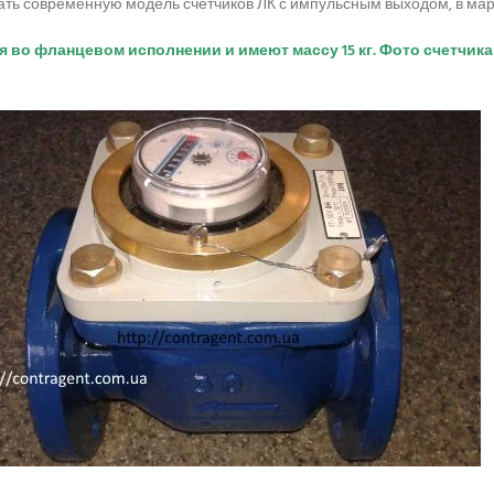
ть современную модель счетчиков ЛК с импульсным выходом, в марки
 во фланцевом исполнении и имеют массу 15 кг. Фото счетчика