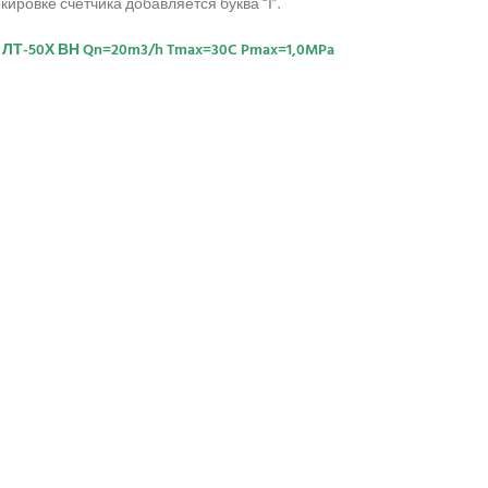
ровке счетчика добавляется буква “І”.
 ЛТ-50Х ВН Qn=20m3/h Tmax=30C Pmax=1,0MPa