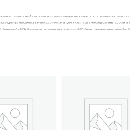
чатые ЛК, счетчики питьевой воды, счетчики лк 25х для проточной воды, водо-счетчики лк 32х, холодная вода учет, фабрика по и
большого диаметра, промышленные счетчики ЛК-32х, счетчик ЛК 32х купить в Киеве, ЛК-32 х в Хмельницком, новатор ЛК32х, Счётчик
х, Огромный выбор ЛК-32х, Низкие цены‎ на счетчики проточной питьевой воды ЛК-25, Счётчик горячей воды многоструйный Gross M