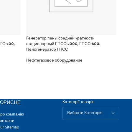
Генератор пены средней кратности
Клап
О-100,
стационарный ГПСС-2000, ГПСС-600.
Пеногенератор ГПСС
Нефт
Труб
Нефтегазовое оборудование
КОРИСНЕ
Категорії товарів
ро компанію
онтакти
ur Sitemap