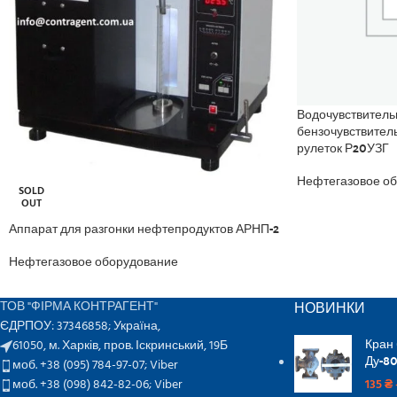
Водочувствитель
бензочувствител
рулеток Р20УЗГ
Нефтегазовое о
SOLD
OUT
Аппарат для разгонки нефтепродуктов АРНП-2
Нефтегазовое оборудование
НОВИНКИ
ТОВ "ФІРМА КОНТРАГЕНТ"
ЄДРПОУ: 37346858; Україна,
Кран
61050, м. Харків, пров. Іскринський, 19Б
Ду-80
моб. +38 (095) 784-97-07;
Viber
моб. +38 (098) 842-82-06;
Viber
135
₴