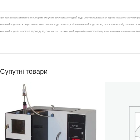
При поиске необходимого Вам Аппарата для учета количества холодной воды могут использоваться другие названия: счетчики крыль
холодной воды от ООО Фирма Контрагент, счетчик воды ЛК-15Х-01, Счётчик питьевой воды ЛК-25х, ЛК-32х крыльчатый, счетчики ЛК 
холодной воды Gross MTK-UA 40/300 Ду 40, Счетчик расхода холодной, горячей воды ВСКМ 16/40, Качественные счетчики воды ЛК-32
Супутні товари