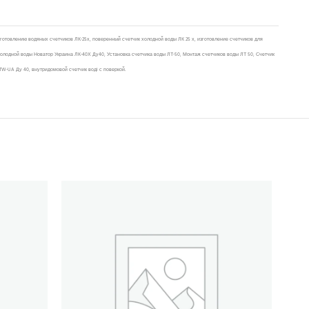
зготовлению водяных счетчиков ЛК-25х, поверенный счетчик холодной воды ЛК 25 х, изготовление счетчиков для
 холодной воды Новатор Украина ЛК-40Х Ду40, Установка счетчика воды ЛТ-50, Монтаж счетчиков воды ЛТ 50, Счетчик
TW-UA Ду 40, внутридомовой счетчик воді с поверкой.