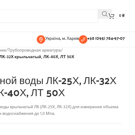
0
₴
Україна, м. Харків
+38 (095) 784-97-07
ние
/
Трубопроводная арматура
/
ЛК-32Х крыльчатый, ЛК-40Х, ЛТ 50Х
ной воды ЛК-25Х, ЛК-32Х
К-40Х, ЛТ 50Х
оды крыльчатый ЛК (ЛК-25Х, ЛК-32Х) для измерения объема
 водоснабжения до 1,0 Мпа.