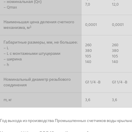
– номинальная (Qn)
7,0
12,0
– Qmax
Наименьшая цена деления счетного
0,0001
0,0001
механизма, м
3
Габаритные размеры, мм, не большее:
260
260
– L
380
380
– L с монтажными штуцерами
105
105
– ширина
140
140
– h
Номинальный диаметр резьбового
G1 1/4 -B
G1 1/4 -B
соединения
m, кг
3,6
3,6
Год выхода из производства Промышленных счетчиков воды крыльчаты