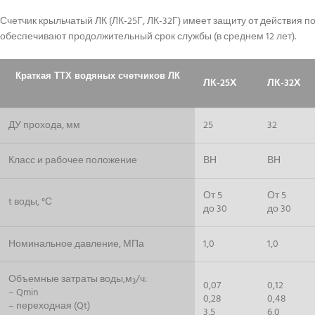
Счетчик крыльчатый ЛК (ЛК-25Г, ЛК-32Г) имеет защиту от действия 
обеспечивают продолжительный срок службы (в среднем 12 лет).
Краткая ТТХ водяных счетчиков ЛК
ЛК-25Х
ЛК-32Х
ДУ прохода, мм
25
32
Класс и рабочее положение
ВН
ВН
От 5
От 5
t воды, °С
до 30
до 30
Номинальное давление, МПа
1,0
1,0
Объемные затраты воды,м
/ч:
3
0,07
0,12
– Qmin
0,28
0,48
– переходная (Qt)
3,5
6,0