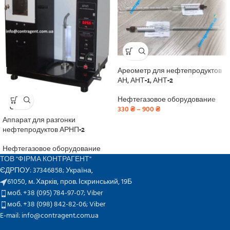
Ареометр для нефтепродуктов
АН, АНТ-1, АНТ-2
Нефтегазовое оборудование
SOLD
OUT
330
₴
–
900
₴
Аппарат для разгонки
нефтепродуктов АРНП-2
Нефтегазовое оборудование
ТОВ "ФІРМА КОНТРАГЕНТ"
ЄДРПОУ: 37346858; Україна,
61050, м. Харків, пров. Іскринський, 19Б
моб. +38 (095) 784-97-07;
Viber
моб. +38 (098) 842-82-06;
Viber
E-mail: info@contragent.com.ua