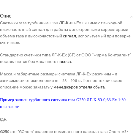
Опис
Счетчики газа турбинные G160
ЛГ-К
-80-Ех 1:20 имеют выходной
низкочастотный сигнал для работы с электронными корректорами
объема газа и высокочастотный
сигнал
, используемый при поверке
счетчиков.
Стандартно счетчики типа ЛГ-К-Ех (СГ) от ООО “Фирма Контрагент”
поставляются без масляного
насоса
.
Масса и габаритные размеры счетчика ЛГ-К-Ех различны – в
зависимости от исполнения m = 58 – 106 кг. Полное техническое
описание можно заказать у
менеджеров отдела сбыта.
Пример записи турбинного счетчика газа G250 ЛГ-К-80-0,63-Ех 1:30
при заказе:
где:
G250
это “GQnom” значение номинального расхода газа Qnom, м3/