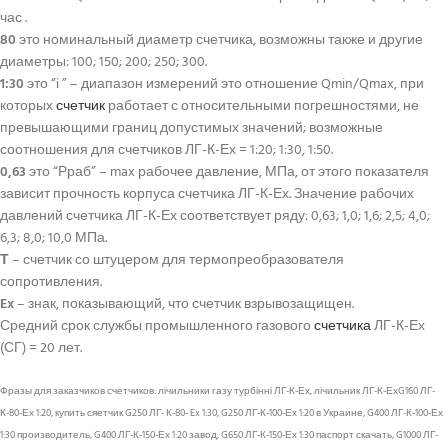
час .
80
это номинальный диаметр счетчика, возможны также и другие
диаметры: 100; 150; 200; 250; 300.
1:30
это “і ” – диапазон измерений это отношение Qmin/Qmax, при
которых
счетчик
работает с относительными погрешностями, не
превышающими границ допустимых значений; возможные
соотношения для счетчиков ЛГ-К-Ех = 1:20; 1:30, 1:50.
0,63
это “Рраб” – max рабочее давление, МПа, от этого показателя
зависит прочность корпуса счетчика ЛГ-К-Ех. Значение рабочих
давлений счетчика ЛГ-К-Ех соответствует ряду: 0,63; 1,0; 1,6; 2,5; 4,0;
6,3; 8,0; 10,0 МПа.
Т
– счетчик со штуцером для термопреобразователя
сопротивления.
Ex
– знак, показывающий, что счетчик взрывозащищен.
Средний срок службы промышленного газового
счетчика
ЛГ-К-Ех
(СГ) = 20 лет.
Фразы для заказчиков счетчиков: лічильники газу турбінні ЛГ-К-Ех, лічильник ЛГ-К-ЕхG160 ЛГ-
К-80-Ех 1:20, купить сяетчик G250 ЛГ- К-80- Ex 1:30, G250 ЛГ-К-100-Ех 1:20 в Украине, G400 ЛГ-К-100-Ех
1:30 производитель, G400 ЛГ-К-150-Ех 1:20 завод, G650 ЛГ-К-150-Ех 1:30 паспорт скачать, G1000 ЛГ-