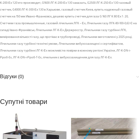
К-200-Ех 1:20 кто производит, G1600 ЛГ-К-200-Ех 1:30 заказать, G2500 ЛГ-К-250-Ех 1:30 газовый
счетчик, G4000 ЛГ-К-300-Ех 1:30 в Харькове, газовый счетчик Киев, купить надежный газовый
счетчик на 150 мм Ивано-Франковск, дешево купить счетчик для газа G 160 ЛГ К 80 Ех 1 : 20,
Счетчики газа промышленные, газовий лічильник ЛГК – Ех, Лічильник газу ЛГК-80-100-0,63 Є на
складі Івано-Франківськ, Лічильники ЛГ-К-Ех Держреєстр, Лічильники газу турбінні ЛГК,
вимірювання кількості газу, що протікає в трубопроводі, Лічильники виготовлені у 2025 році,
Лічильники газу турбінні технічні умови, Лічильники вибухозахищені з сертифікатом,
Лічильники газу турбінні ЛГ-К-Ех можливістю повірки в кожному регіоні України, ЛГ-К-DN-i-
Рроб-Ex, ЛГ-К-DN-i-Рроб-T-Ex, лічильник є вибухозахищеним для газу ЛГ-К-Ех.
Відгуки (0)
Супутні товари