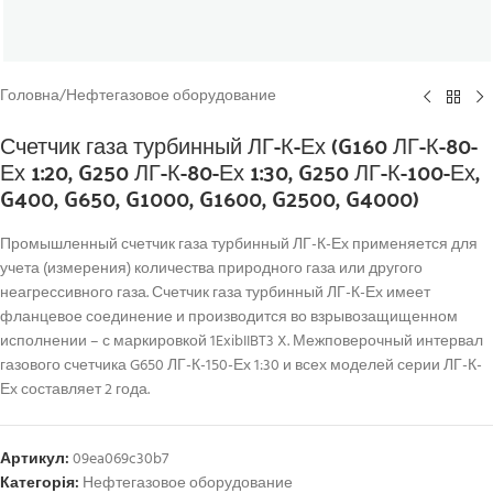
Головна
/
Нефтегазовое оборудование
Счетчик газа турбинный ЛГ-К-Ех (G160 ЛГ-К-80-
Ех 1:20, G250 ЛГ-К-80-Ех 1:30, G250 ЛГ-К-100-Ех,
G400, G650, G1000, G1600, G2500, G4000)
Промышленный счетчик газа турбинный ЛГ-К-Ех применяется для
учета (измерения) количества природного газа или другого
неагрессивного газа. Счетчик газа турбинный ЛГ-К-Ех имеет
фланцевое соединение и производится во взрывозащищенном
исполнении – с маркировкой 1ExibIIBT3 X. Межповерочный интервал
газового счетчика G650 ЛГ-К-150-Ех 1:30 и всех моделей серии ЛГ-К-
Ех составляет 2 года.
Артикул:
09ea069c30b7
Категорія:
Нефтегазовое оборудование