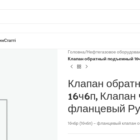
ин
Статті
Головна
/
Нефтегазовое оборудова
Клапан обратный подъемный 16ч6
Клапан обратн
16ч6п, Клапан
фланцевый Ру
16ч6р (16ч6п) – фланцевый клапан о