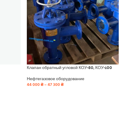
Клапан обратный угловой КОУ-80, КОУ-100
Клап
Ру 1
Нефтегазовое оборудование
44 000
₴
–
47 300
₴
Нефт
Труб