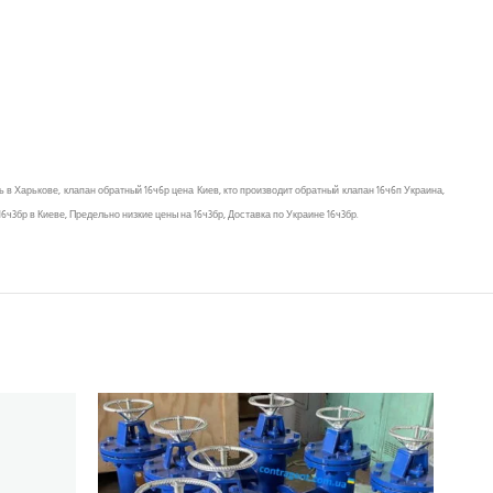
в Харькове, клапан обратный 16ч6р цена Киев, кто производит обратный клапан 16ч6п Украина,
16ч3бр в Киеве, Предельно низкие цены на 16ч3бр, Доставка по Украине 16ч3бр.