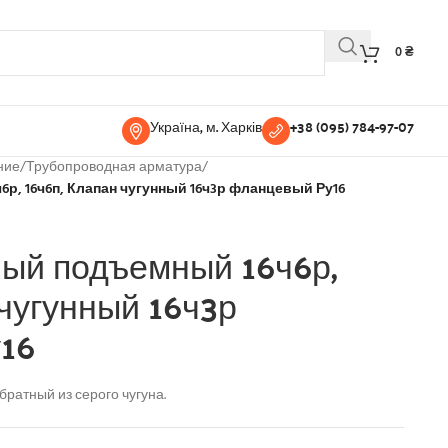
0
₴
Україна, м. Харків
+38 (095) 784-97-07
ние
/
Трубопроводная арматура
/
р, 16ч6п, Клапан чугунный 16ч3р фланцевый Ру16
ый подъемный 16ч6р,
 чугунный 16ч3р
16
братный из серого чугуна.