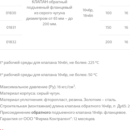
КЛАПАН обратный
подъемный фланцевый
16ч6р,
01830
из серого чугуна
100
16
16ч6п
диаметром от 65 мм – до
200 мм.
01831
150
16
01832
200
16
t° рабочей среды для клапана 16ч6п, не более: 225 °C
t° рабочей среды для клапана 16ч6р, не более: 50 °C
Максимальное давление (Ру): 16 кгс/см².
Материал корпуса: серый чугун.
Материал уплотнения: фторопласт, резина. Золотник – сталь.
Строительная (монтажная) длина клапана обратного 16ч6р, п Ду65: 2
Присоединение
обратного
подъемного клапана 16ч6р: фланцевое.
Гарантия от ООО “Фирма Контрагент”: 12 месяцев.