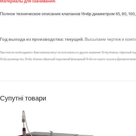
Материалы для скачивания:
Полное техническое описание клапанов 16ч6р диаметром 65, 80, 100, 1
Год выхода из производства: текущий.
Высылаем чертеж и компле
При поиске необходимого Вам клапана могут использоваться другие названия: 16ч6р Клапан обратный под
16ч6р руководство, 16ч6р, Клапан обратный подъемный фланцевый 16ч6п из серого чугуна в Днепропетровске,
Супутні товари