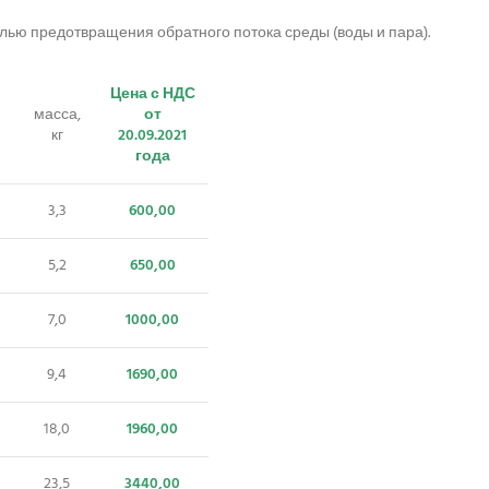
елью предотвращения обратного потока среды (воды и пара).
Цена с НДС
масса,
от
кг
20.09.2021
года
3,3
600,00
5,2
650,00
7,0
1000,00
9,4
1690,00
18,0
1960,00
23,5
3440,00