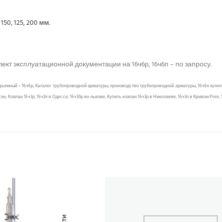
50, 125, 200 мм.
кт эксплуатационной документации на 16ч6р, 16ч6п – по запросу.
ъемный – 16ч6р, Каталог трубопроводной арматуры, производство трубопроводной арматуры, 16ч6п купить 
 Клапан 16ч3р, 16ч3п в Одессе, 16ч3бр во львове, Купить клапан 16ч3р в Николаеве, 16ч3п в Кривом Роге, 