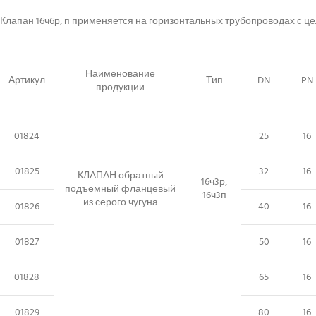
Клапан 16ч6р, п применяется на горизонтальных трубопроводах с ц
Наименование
Артикул
Тип
DN
PN
продукции
01824
25
16
01825
32
16
КЛАПАН обратный
16ч3р,
подъемный фланцевый
16ч3п
из серого чугуна
01826
40
16
01827
50
16
01828
65
16
01829
80
16