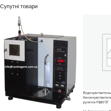
Супутні товари
Водочувствитель
бензочувствител
рулеток Р20УЗГ