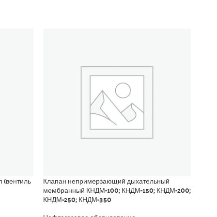
 (вентиль
Клапан непримерзающий дыхательный
Клап
мембранный КНДМ-100; КНДМ-150; КНДМ-200;
КНДМ-250; КНДМ-350
Нефт
44 0