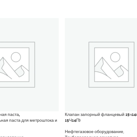
ная паста,
Клапан запорный фланцевый 15ч14п
ьная паста для метроштока и
15Ч14П)
Нефтегазовое оборудование
,