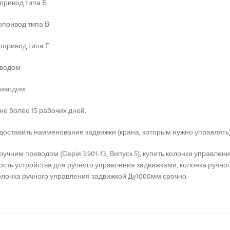
привод типа Б
опривод типа В
опривод типа Г
иводом
риводом
е более 15 рабочих дней.
доставить наименование задвижки (крана, которым нужно управлять
ручним приводом (Серія 3.901-13, Випуск 5), купить колонки управле
ть устройства для ручного управления задвижками, колонка ручного 
олонка ручного управления задвижкой Ду1000мм срочно.