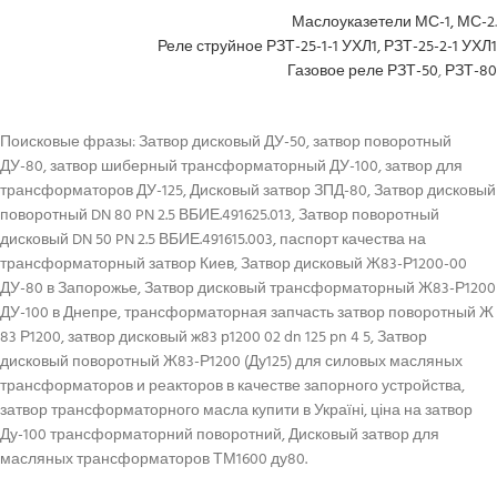
Маслоуказетели МС-1, МС-2
.
Реле струйное РЗТ-25-1-1 УХЛ1, РЗТ-25-2-1 УХЛ1
Газовое реле РЗТ-50
,
РЗТ-80
Поисковые фразы: Затвор дисковый ДУ-50, затвор поворотный
ДУ-80, затвор шиберный трансформаторный ДУ-100, затвор для
трансформаторов ДУ-125, Дисковый затвор ЗПД-80, Затвор дисковый
поворотный DN 80 PN 2.5 ВБИЕ.491625.013, Затвор поворотный
дисковый DN 50 PN 2.5 ВБИЕ.491615.003, паспорт качества на
трансформаторный затвор Киев, Затвор дисковый Ж83-Р1200-00
ДУ-80 в Запорожье, Затвор дисковый трансформаторный Ж83-Р1200
ДУ-100 в Днепре, трансформаторная запчасть затвор поворотный Ж
83 Р1200, затвор дисковый ж83 р1200 02 dn 125 pn 4 5, Затвор
дисковый поворотный Ж83-Р1200 (Ду125) для силовых масляных
трансформаторов и реакторов в качестве запорного устройства,
затвор трансформаторного масла купити в Україні, ціна на затвор
Ду-100 трансформаторний поворотний, Дисковый затвор для
масляных трансформаторов ТМ1600 ду80.