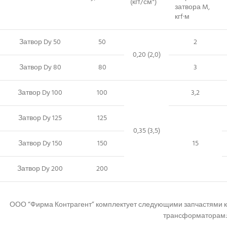
(кгf/см²)
затвора M,
кгf·м
Затвор Dy 50
50
2
0,20 (2,0)
Затвор Dy 80
80
3
Затвор Dy 100
100
3,2
Затвор Dy 125
125
0,35 (3,5)
Затвор Dy 150
150
15
Затвор Dy 200
200
ООО “Фирма Контрагент” комплектует следующими запчастями к
трансформаторам: