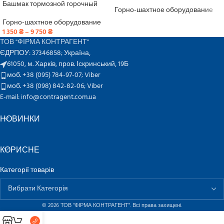
Башмак тормозной горочный
Горно-шахтное оборудование
Горно-шахтное оборудование
1 350
₴
–
9 750
₴
ТОВ "ФІРМА КОНТРАГЕНТ"
ЄДРПОУ: 37346858; Україна,
61050, м. Харків, пров. Іскринський, 19Б
моб. +38 (095) 784-97-07;
Viber
моб. +38 (098) 842-82-06;
Viber
E-mail: info@contragent.com.ua
НОВИНКИ
КОРИСНЕ
Категорії товарів
© 2026 ТОВ "ФІРМА КОНТРАГЕНТ". Всі права захищені.