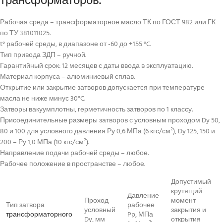
Рабочая среда – трансформаторное масло ТК по ГОСТ 982 или ГК
по ТУ 381011025.
t° рабочей среды, в диапазоне от -60 до +155 °C.
Тип привода ЗДП – ручной.
Гарантийный срок: 12 месяцев с даты ввода в эксплуатацию.
Материал корпуса – алюминиевый сплав.
Открытие или закрытие затворов допускается при температуре
масла не ниже минус 30°C.
Затворы вакуумплотны, герметичность затворов по 1 классу.
Присоединительные размеры затворов с условным проходом Dy 50,
80 и 100 для условного давления Ру 0,6 МПа (6 кгс/см²), Dy 125, 150 и
200 – Ру 1,0 МПа (10 кгс/см²).
Направление подачи рабочей среды – любое.
Рабочее положение в пространстве – любое.
Допустимый
крутящий
Давление
Проход
момент
Тип затвора
рабочее
условный
закрытия и
трансформаторного
Pp, МПа
Dy, мм
открытия