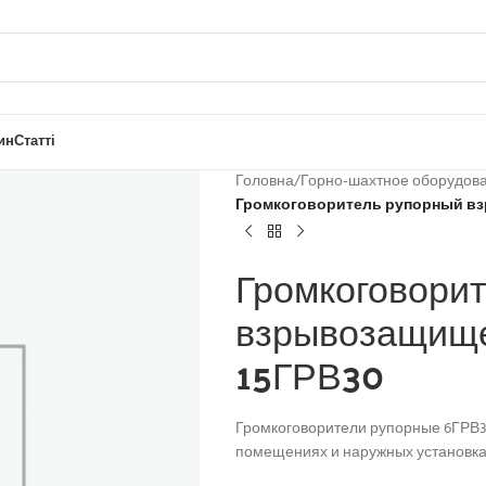
ин
Статті
Головна
/
Горно-шахтное оборудов
Громкоговоритель рупорный вз
Громкоговори
взрывозащище
15ГРВ30
Громкоговорители рупорные 6ГРВ30
помещениях и наружных установках