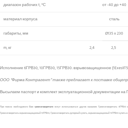
диапазон рабочих t, °С
от -40 до +40
материал корпуса
сталь
габариты, мм
Ø135 х 230
m, кг
2,4
2,5
Исполнение 6ГРВ30, 10ГРВ30, 15ГРВ30: взрывозащищенное (1ExesIIT5
ООО “Фирма Контрагент” также предлагает к поставке обще
Высылаем паспорт и комплект эксплуатационной документации на Гр
При поиске необходимого Вам
громкоговорителя
могут использоваться другие названия: Громкоговоритель 6ГРВ30 
Громкоговоритель взрывозащищенный 10ГРВ30, Громкоговоритель рупорный купить, взрывозащищенный 15ГРВ30 купить в Харь