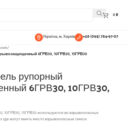
0
₴
Україна, м. Харків
+38 (095) 784-97-07
ание
/
рывозащищенный 6ГРВ30, 10ГРВ30, 15ГРВ30
тель рупорный
нный 6ГРВ30, 10ГРВ30,
, 10ГРВ30, 15ГРВ30 используются во взрывоопасных
 где могут иметь место взрывоопасные смеси.