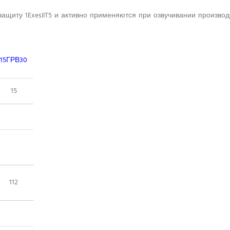
защиту 1ExesIIT5 и активно применяются при озвучивании произво
15ГРВ30
15
112