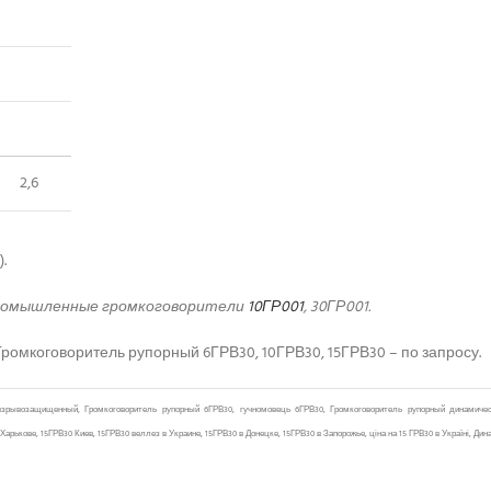
2,6
).
промышленные громкоговорители
10ГР001
, 30ГР001.
омкоговоритель рупорный 6ГРВ30, 10ГРВ30, 15ГРВ30 – по запросу.
взрывозащищенный, Громкоговоритель рупорный 6ГРВ30, гучномовець 6ГРВ30, Громкоговоритель рупорный динамическ
кове, 15ГРВ30 Киев, 15ГРВ30 веллез в Украине, 15ГРВ30 в Донецке, 15ГРВ30 в Запорожье, ціна на 15 ГРВ30 в Україні, Ди