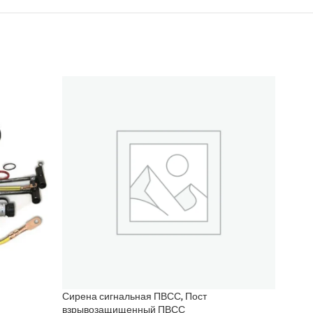
Сирена сигнальная ПВСС, Пост
Сире
взрывозащищенный ПВСС