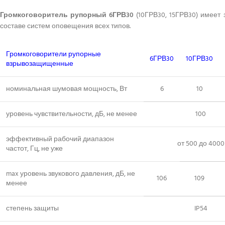
Громкоговоритель рупорный 6ГРВ30
(10ГРВ30, 15ГРВ30) имеет 
составе систем оповещения всех типов.
Громкоговорители рупорные
6ГРВ30
10ГРВ30
взрывозащищенные
номинальная шумовая мощность, Вт
6
10
уровень чувствительности, дБ, не менее
100
эффективный рабочий диапазон
от 500 до 4000
частот, Гц, не уже
max уровень звукового давления, дБ, не
106
109
менее
степень защиты
IP54