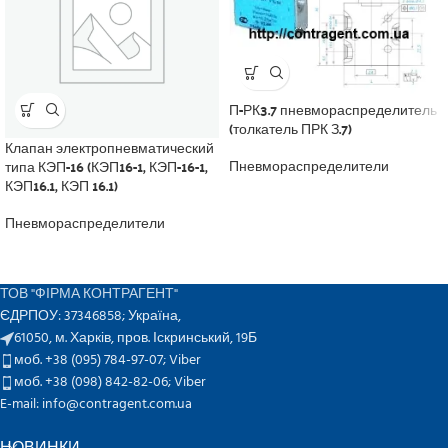
П-РК3.7 пневмораспределитель
(толкатель ПРК З.7)
Клапан электропневматический
типа КЭП-16 (КЭП16-1, КЭП-16-1,
Пневмораспределители
КЭП16.1, КЭП 16.1)
Пневмораспределители
ТОВ "ФІРМА КОНТРАГЕНТ"
ЄДРПОУ: 37346858; Україна,
61050, м. Харків, пров. Іскринський, 19Б
моб. +38 (095) 784-97-07;
Viber
моб. +38 (098) 842-82-06;
Viber
E-mail: info@contragent.com.ua
НОВИНКИ