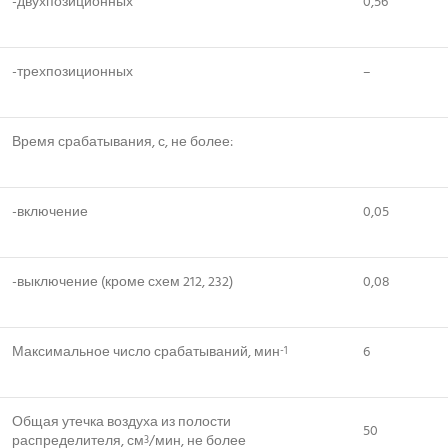
-двухпозиционных
0,56
-трехпозиционных
–
Время срабатывания, с, не более:
-включение
0,05
-выключение (кроме схем 212, 232)
0,08
Максимальное число срабатываний, мин
6
-1
Общая утечка воздуха из полости
50
распределителя, см
/мин, не более
3