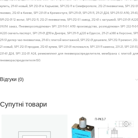
купить; 211-61 новый, 5P1 212-01 в Харькове, 5Р1 212-11 в Симферополе, 212-21 пневматика, 5Р1 212-51
пневмо, 212-61 в Киеве, 5Р1 231-01 в Кременчуге, 5Р1-211-01, 5Р1-211-11, 211-21 Д24, 5Р1-211-51 А110; 211-61,
5P1-212-01 12 вольт, 5Р1-212-11, 212-21 пневматика, 5Р1-212-51 завод, 212-61 с катушкой, 5Р1-231-01 А220
УХЛ4 заказ, Пневморозподілювач 5Р1 231-11-0-1 А110 производство, розподілювач 5Р1 232-11-0-1
А220 скачать паспорт, 5Р1 211-01 Д110 в Днепре, 5Р1 211-11 д220 в Одессе, 211-21 а380 в Херсоне, 5Р1
211-51 дилер чао пневматика, 211-61 с плитой монтажной, 5Р1 212-01 дешевле, 5Р1 212-11 ремонт, 212-
21 новый, 5Р1 212-51 продам, 212-61 купим, 5Р1 231-01 поломался, 5Р1 231-11 замена; 231-21, 5Р1 231-51,
231-61 Д24, 5Р1 232-01 А24, ремкомплект для пневмораспределителя, мембрана с плитой для
пневмораспределителя ISO.
Відгуки (0)
Супутні товари