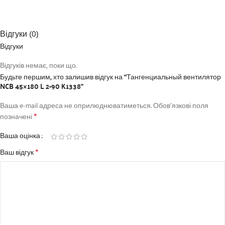
Відгуки (0)
Відгуки
Відгуків немає, поки що.
Будьте першим, хто залишив відгук на “Тангенциальный вентилятор
NCB 45×180 L 2-90 K1338”
Ваша e-mail адреса не оприлюднюватиметься.
Обов’язкові поля
*
позначені
Ваша оцінка
*
Ваш відгук