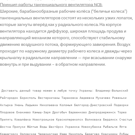
Принцип работы тангенциального вентилятора NCB:
Широкие, барабанообразные рабочие колёса (“беличьи колеса”)
тангенциальных вентиляторов состоят из нескольких узких лопаток,
которые загнуты вперёд как у радиального колеса. На корпусе
вентилятора находится диффузор, широкая площадь продува и
направляющий механизм которого, способствуют стабильному
движению воздушного потока, формирующего завихрения. Воздух
проходит по наружному диаметру рабочего колеса и дважды через
крыльчатку в радиальном направлении — при всасывании снаружи
вовнутрь и при выдувании – в обратном направлении.
Доставить данный товар можем в любую точку Украины: Владимир-Волынский
Райгородок Борисполь Вестерничаны Тарановка Авдеевка Мукачево Ровеньки
Ахтырка Умань Ладыжин Николаевка Коломыя Белгород-Днестровский Подворки
Плодовое Енакиево Камыш-Заря Дрогобыч Барвенково Днепродзержинск Торез
Припять Ковалёвка Новотроицкое Красноперекопск Волноваха Бердянск Счастье
Шостка Прилуки Жёлтые Воды Шахтёрск Украинка Новокубанка Рыбальче Ялта
Краматорск Орловское Червоноград Изюм Никополь Берегово Краснодон Лубны