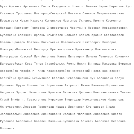
Буки Армянск Артёмовск Рахов Свердловск Конотоп Бахмач Керчь Бересток Хуст
Стаханов Тростянец Новгород-Северский Вовниги Снежное Петропавловская
Борщаговка Новая Каховка Каменское Марганец Ужгород Ирмино Кременчуг
Нетешин Партенит Горловка Днепрорудное Чернухино Лозовая Новоднестровск
Булаховка Славянск Ирпень Ильичевск Большая Александровка Светлодарск
Ковель Бровары Жовтень Васильевка Нововолынск Святогорск Вышгород
Новоград-Волынский Белолуцк Красногоровка Кульчиевцы Новомосковск
Виноградов Красный Луч Антополь Канев Евпатория Измаил Геническ Кринички
Белосарайская Коса Тячев Старобельск Ромны Нежин Винница Макеевка Бурштын
Первомайск Мерефа г. Киев Красноармейск Приморский Посад Вознесенск
Кегичёвка Джанкой Безимянное Свалява Северодонецк Луч Балановка Калуш
Кролевец Круты Кривой Рог Коростень Антрацит Южный Каменец-Подольский
Феодосия Зугрес Мелитополь Красное Балаклея Щёлкино Константиновка Токмак
Стрый Змиёв г. Севастополь Курахово Энергодар Комсомольское Мариуполь
Южноукраинск Лозовая Павлоград Иршава Лисичанск Кузнецовск Смела
Зеленодольск Андреевка Александрия Орловка Чаплинка Андреевка Олевск
Рубежное Белополье Козелец Каменно-Зубиловка Алчевск Бердичев Петровка
Волочиск