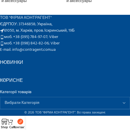
и аксессуары
и аксессуары
ТОВ "ФІРМА КОНТРАГЕНТ"
ЄДРПОУ: 37346858; Україна,
61050, м. Харків, пров. Іскринський, 19Б
моб. +38 (095) 784-97-07;
Viber
моб. +38 (098) 842-82-06;
Viber
E-mail: info@contragent.com.ua
НОВИНКИ
КОРИСНЕ
Категорії товарів
© 2026 ТОВ "ФІРМА КОНТРАГЕНТ". Всі права захищені.
Shop
Cart
Контакти