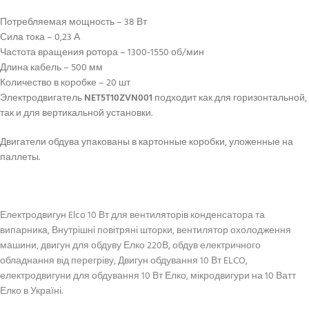
Потребляемая мощность – 38 Вт
Сила тока – 0,23 А
Частота вращения ротора – 1300-1550 об/мин
Длина кабель – 500 мм
Количество в коробке – 20 шт
Электродвигатель
NET5T10ZVN001
подходит как для горизонтальной,
так и для вертикальной установки.
Двигатели обдува упакованы в картонные коробки, уложенные на
паллеты.
Електродвигун Elco 10 Вт для вентиляторів конденсатора та
випарника, Внутрішні повітряні шторки, вентилятор охолодження
машини, двигун для обдуву Елко 220В, обдув електричного
обладнання від перегріву, Двигун обдування 10 Вт ELCO,
електродвигуни для обдування 10 Вт Елко, мікродвигури на 10 Ватт
Елко в Україні.