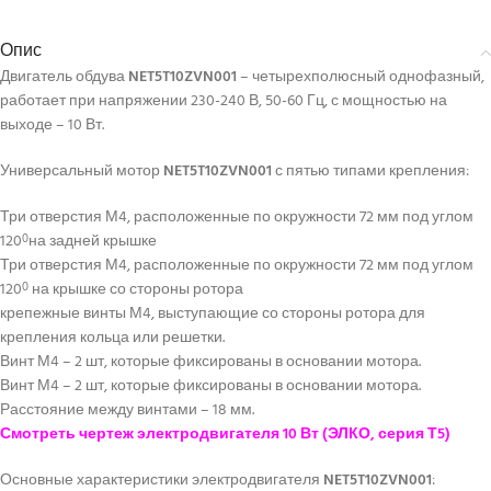
Опис
Двигатель обдува
NET5T10ZVN001
– четырехполюсный однофазный,
работает при напряжении 230-240 В, 50-60 Гц, с мощностью на
выходе – 10 Вт.
Универсальный мотор
NET5T10ZVN001
с пятью типами крепления:
Три отверстия М4, расположенные по окружности 72 мм под углом
120
на задней крышке
0
Три отверстия М4, расположенные по окружности 72 мм под углом
120
на крышке со стороны ротора
0
крепежные винты М4, выступающие со стороны ротора для
крепления кольца или решетки.
Винт М4 – 2 шт, которые фиксированы в основании мотора.
Винт М4 – 2 шт, которые фиксированы в основании мотора.
Расстояние между винтами – 18 мм.
Смотреть чертеж электродвигателя 10 Вт (ЭЛКО, серия Т5)
Основные характеристики электродвигателя
NET5T10ZVN001
: