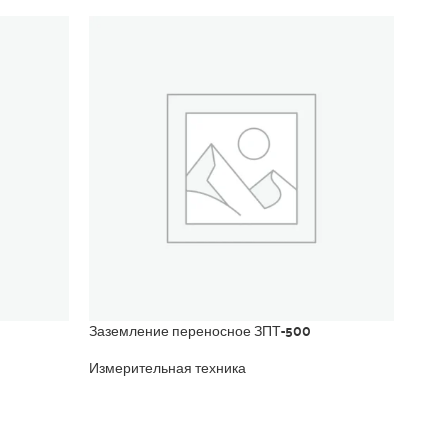
Заземление переносное ЗПТ-500
Инди
элек
ИДП-
Измерительная техника
Изме
25 2