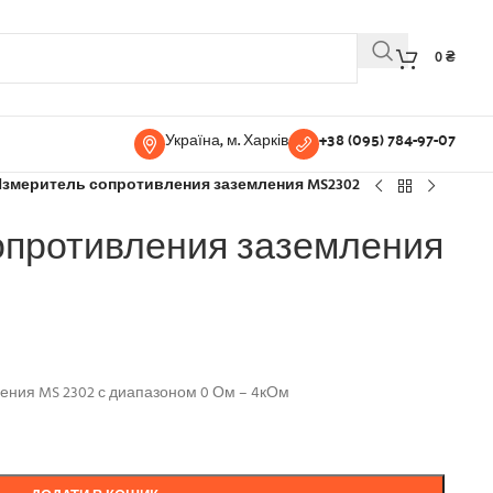
0
₴
Україна, м. Харків
+38 (095) 784-97-07
змеритель сопротивления заземления MS2302
опротивления заземления
ения MS 2302 с диапазоном 0 Ом – 4кОм