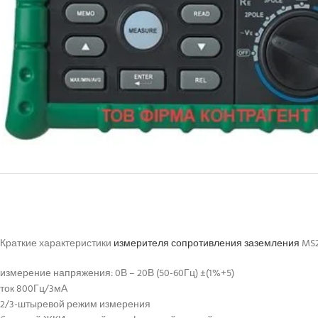
Краткие характеристики
измерителя сопротивления заземления
MS2
измерение напряжения: 0В – 20В (50-60Гц) ±(1%+5)
ток 800Гц/3мА
2/3-штыревой режим измерения