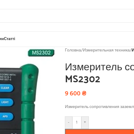
ин
Статті
Головна
/
Измерительная техника
/
И
Измеритель с
MS2302
9 600
₴
Измеритель сопротивления заземл
-
+