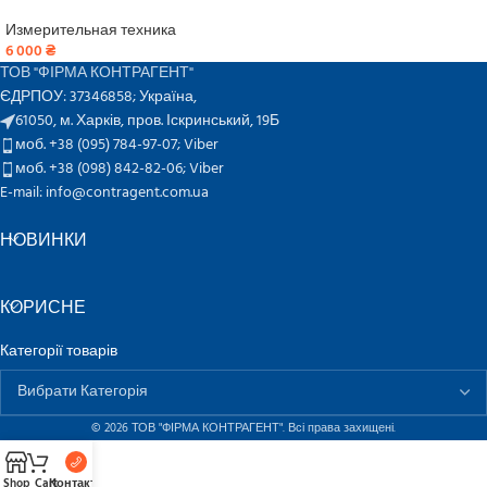
Измерительная техника
6 000
₴
ТОВ "ФІРМА КОНТРАГЕНТ"
ЄДРПОУ: 37346858; Україна,
61050, м. Харків, пров. Іскринський, 19Б
моб. +38 (095) 784-97-07;
Viber
моб. +38 (098) 842-82-06;
Viber
E-mail: info@contragent.com.ua
НОВИНКИ
КОРИСНЕ
Категорії товарів
© 2026 ТОВ "ФІРМА КОНТРАГЕНТ". Всі права захищені.
Shop
Cart
Контакти