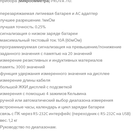
прибора (
микроомметра
) PROVA 710:
перезаряжаемая литиевая батарея и AC адаптер
лучшее разрешение: 1мкОм
лучшая точность: 0.25%
сигнализация о низком заряде батареи
максимальный тестовый ток: 10А (60мОм)
программируемая сигнализация на превышение/понижение
заданного значения с памятью на 20 значений
измерение резистивных и индуктивных материалов
память: 3000 значений
функция удержания измеренного значения на дисплее
измерение длины кабеля
большой ЖКИ дисплей с подсветкой
измерения с помощью 4 зажимов Кельвина
ручной или автоматический выбор диапазона измерения
встроенные часы, календарь и цикл зарядки батареи
связь с ПК через RS-232C интерфейс (переходник с RS-232C на USB)
вес: 1,2 кг
Руководство по диапазонам: