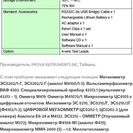
Производитель: PROVA INSTRUMENTS INC, Тайвань.
С этим прибором заказывают следующие позиции:
Мегаомметр
ЭС0202/1-Г, ЭС0202/2-Г (аналог М4100/1-5)
,
Вольтамперфазометр
ВАФ 4303
,
Специализированный прибор 43313.1 (мультиметр
43313 – 1)
,
Омметр М419
,
Омметр М41070/1
,
Микроомметр ЦС4105 с
цифровым отсчетом
,
Мегаомметр ЭС 0210, ЭС0210/Г, ЭС0210/2Г
(Ф4102/1-2)
,
ЦИФРОВОЙ МЕГАОММЕТР ЦС0202-1, ЦС0202-2 (для
севера) Аналоги Е6-24 и М4122
,
ЭС0212 – ОММЕТР (Улучшенный
аналог М372)
,
Микроомметр Ф4104-М1 (аналог Ф415)
,
Микроманометр ММН-2400 (5) —1.0
,
Миллитесламетр