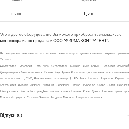
06008
Ц 201
Это и другое оборудование Вы можете приобрести связавшись с
менеджерами по продажам ООО “ФИРМА КОНТРАГЕНТ”.
На сегодняшний день качество поставляемых нами приборов оценено жителями следующих регионов
Украины:
Симферополь Феодосия Ялта Киев Севастополь Винница Луцк Волынь Владимир-Волынский
Днепропетровск Днепродзержинск Жёлтые Воды, Кривой Рог прибор для измерения силы и напряжения
постоянного тока Ц 43104, Новомосковск, мультиметр Ц 43104 Белая Церковь, Борисполь Кировоград
Александрия Луганск Алчевск Антрацит Лисичанск Брянка Рубежное Сколе Львов Николаев
Южноукраинск Одесса Белгород-Днестровский Измаил Полтава Ровно Донецк Енакиево Краматорск
Макеевка Мариуполь Славянск Житомир Бердичев Мукачево Запорожье Черновцы…
Відгуки (0)