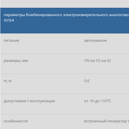
параметры Комбинированного электроизмерительного аналогово
43104
питание
автономное
размеры, мм
176 на 112 на 52
m, кг
0,6
допустимая t эксплуатации
от -10 до +35°С
особенности
встроенный генератор 1 