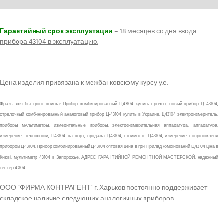
Гарантийный срок эксплуатации
– 18 месяцев со дня ввода
прибора 43104 в эксплуатацию.
Цена изделия привязана к межбанковскому курсу у.е.
Фразы для быстрого поиска: Прибор комбинированный Ц43104 купить срочно, новый прибор Ц 43104,
стрелочный комбинированный аналоговый прибор Ц-43104 купить в Украине, Ц43104 электроизмеритель,
приборы мультиметры, измерительные приборы, электроизмерительная аппаратура, аппаратура,
измерение, технологии, Ц43104 паспорт, продажа Ц43104, стоимость Ц43104, измерение сопротивленя
прибором Ц43104, Прибор комбинированный Ц43104 оптовая цена в грн, Прилад комбінований Ц43104 ціна в
Києві, мультиметр 43104 в Запорожье, АДРЕС ГАРАНТИЙНОЙ РЕМОНТНОЙ МАСТЕРСКОЙ, надежный
тестер 43104.
ООО “ФИРМА КОНТРАГЕНТ” г. Харьков постоянно поддерживает
складское наличие следующих аналогичных приборов: