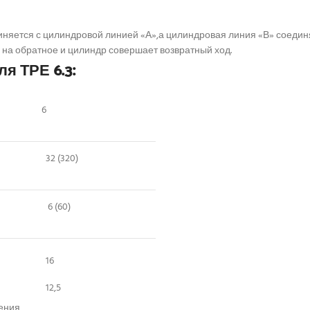
диняется с цилиндровой линией «А»,а цилиндровая линия «В» соедин
 на обратное и цилиндр совершает возвратный ход.
я ТРЕ 6.3:
6
32 (320)
6 (60)
16
12,5
ения