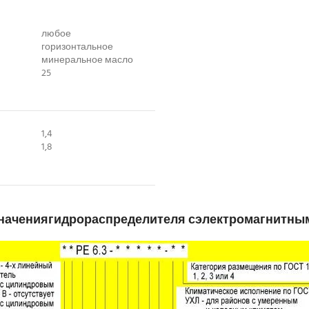
любое
горизонтальное
минеральное масло
25
1,4
1,8
начения
гидрораспределителя с
электромагнитным