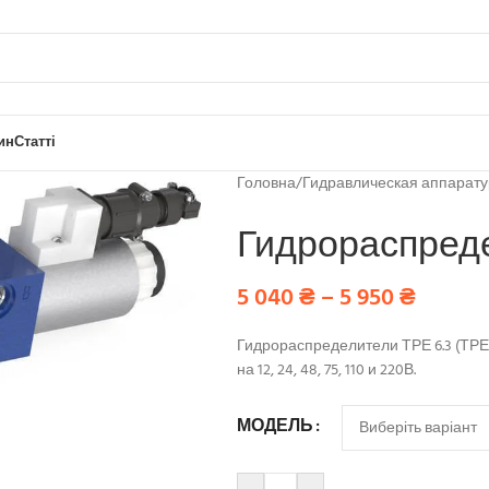
ин
Статті
Головна
/
Гидравлическая аппарат
Гидрораспреде
5 040
₴
–
5 950
₴
Гидрораспределители ТРЕ 6.3 (ТРЕ
на 12, 24, 48, 75, 110 и 220В.
МОДЕЛЬ