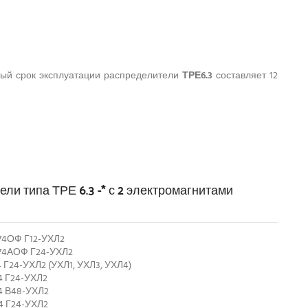
ный срок эксплуатации распределители
ТРЕ6.3
составляет 12
ли типа ТРЕ 6.3 -* с 2 электромагнитами
74ОФ Г12-УХЛ2
574АОФ Г24-УХЛ2
 Г24-УХЛ2 (УХЛ1, УХЛ3, УХЛ4)
4 Г24-УХЛ2
4 В48-УХЛ2
4 Г24-УХЛ2