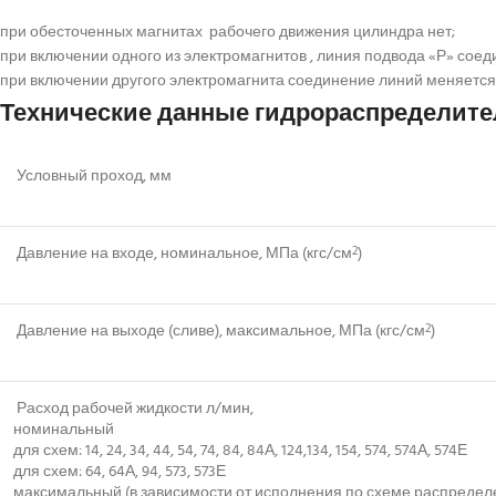
при обесточенных магнитах рабочего движения цилиндра нет;
при включении одного из электромагнитов , линия подвода «Р» сое
при включении другого электромагнита соединение линий меняется
Технические данные гидрораспределител
Условный проход, мм
Давление на входе, номинальное, МПа (кгс/см
)
2
Давление на выходе (сливе), максимальное, МПа (кгс/см
)
2
Расход рабочей жидкости л/мин,
номинальный
для схем: 14, 24, 34, 44, 54, 74, 84, 84А, 124,134, 154, 574, 574А, 574Е
для схем: 64, 64А, 94, 573, 573Е
максимальный (в зависимости от исполнения по схеме распредел