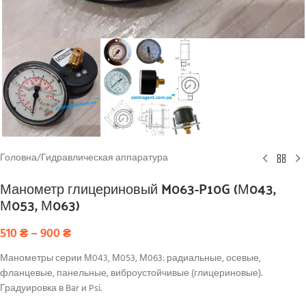
Головна
/
Гидравлическая аппаратура
Манометр глицериновый M063-P10G (М043,
М053, М063)
510
₴
–
900
₴
Манометры серии М043, М053, М063: радиальные, осевые,
фланцевые, панельные, виброустойчивые (глицериновые).
Градуировка в Bar и Psi.