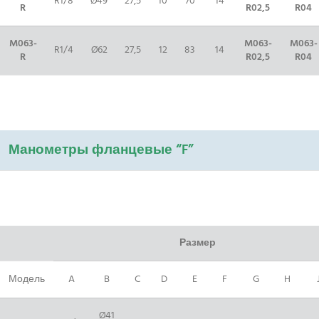
R1/8
Ø49
27,5
10
70
14
R
R02,5
R04
M063-
M063-
M063-
R1/4
Ø62
27,5
12
83
14
R
R02,5
R04
Манометры фланцевые “F”
Размер
Модель
A
B
C
D
E
F
G
H
Ø41