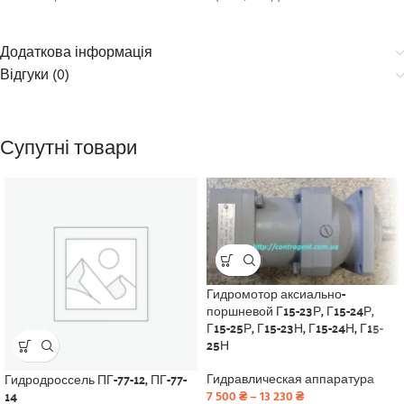
Додаткова інформація
Відгуки (0)
Супутні товари
Гидромотор аксиально-
поршневой Г15-23Р, Г15-24Р,
Г15-25Р, Г15-23Н, Г15-24Н, Г15-
25Н
Гидродроссель ПГ-77-12, ПГ-77-
Гидравлическая аппаратура
14
7 500
₴
–
13 230
₴