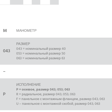
M
МАНОМЕТР
РАЗМЕР
043 = номинальный размер 40
043
053 = номинальный размер 50
063 = номинальный размер 63
–
ИСПОЛНЕНИЕ
P = осевое, размер 043; 053; 063
P
R = радиальное, размер 043; 053; 063
F = панельное с монтажным фланцем, размер 043; 063
U – панельное с монтажной скобой, размер 043; 063