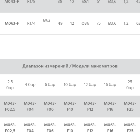
M043-
F
R1/8
38
10
Ø61
51
Ø3,6
1,2
4
Ø62
M063-F
R1/
4
49
12
Ø86
75
Ø3,6
1,2
6
Диапазон измерений / Модели манометров
2,5
25
4 бар
6 бар
10 бар
12 бар
16 бар
бар
бар
M043-
M043-
M043-
M043-
M043-
M043-
M043-
F02,5
F04
F06
F10
F12
F16
F25
M063-
M063-
M063-
M063-
M063-
M063-
M063-
F02,5
F04
F06
F10
F12
F16
F25