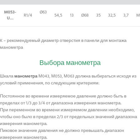
M053-
Ø63
R1/
4
54,5
13
Ø68
35
32,5
3,7
M
U…
K – рекомендуемый диаметр отверстия в панели для монтажа
манометра
Выбора манометра
Шкала
манометра
М043, М053, М063 должна выбираться исходя из
условий применения, по следующим критериям:
Постоянное во времени измеряемое давление должно быть в
пределах от 1/3 до 3/4 от диапазона измерения манометра.
При переменном во времени измеряемом давлении необходимо,
чтобы оно было в пределах 2/3 от предельных значений диапазона
измерения манометра.
Пиковое значение давления не должно превышать диапазон
измерения манометра.