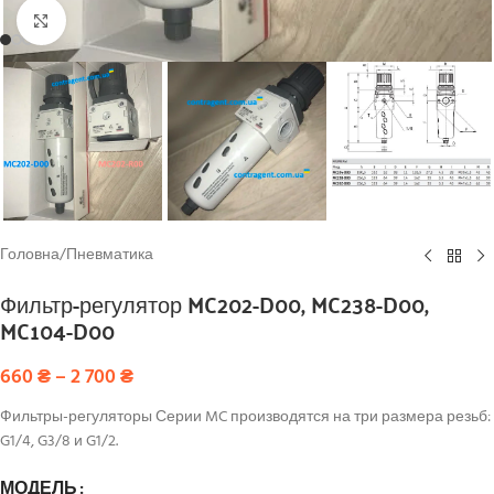
Click to enlarge
Головна
/
Пневматика
Фильтр-регулятор MC202-D00, MC238-D00,
MC104-D00
660
₴
–
2 700
₴
Фильтры-регуляторы Серии MC производятся на три размера резьб:
G1/4, G3/8 и G1/2.
МОДЕЛЬ