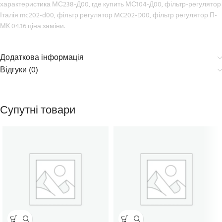
характеристика МС238-Д00, где купить МС104-Д00, фільтр-регулятор
Італія mc202-d00, фільтр регулятор MC202-D00, фільтр регулятор П-
МК 04.16 ціна заміни.
Додаткова інформація
Відгуки (0)
Супутні товари