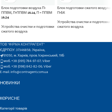
Блок подготовки воздуха П-
Блок подготовки сжатого воздуха
ППВМ, П-ППВМ 16.14, П – ППВМ
П-БК
16.24
Устройства очистки и подготовки
Устройства очистки и подготовки
сжатого воздуха
сжатого воздуха
ТОВ "ФІРМА КОНТРАГЕНТ"
ЄДРПОУ: 37346858; Україна,
61050, м. Харків, пров. Іскринський, 19Б
моб. +38 (095) 784-97-07;
Viber
моб. +38 (098) 842-82-06;
Viber
E-mail: info@contragent.com.ua
НОВИНКИ
КОРИСНЕ
Категорії товарів