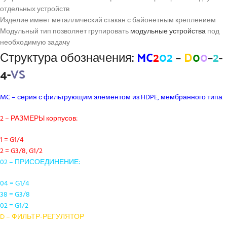
отдельных устройств
Изделие имеет металлический стакан с байонетным креплением
Модульный тип позволяет групировать
модульные устройства
под
необходимую задачу
Структура обозначения:
MC
2
02
–
D
0
0
–
2
-
4-
VS
MC – серия с фильтрующим элементом из HDPE, мембранного типа
2 – РАЗМЕРЫ корпусов:
1 = G1/4
2 = G3/8, G1/2
02 – ПРИСОЕДИНЕНИЕ:
04 = G1/4
38 = G3/8
02 = G1/2
D – ФИЛЬТР-РЕГУЛЯТОР