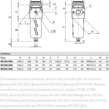
Поисковые словосочетания: MC202-D00, MC238-D00, MC104-D00,
фильтр MC202-D00, фильтр MC238-D00, фильтр MC104-D00, Фильтр
очиститель и регулятор в одном корпусе, аналог П-МК,
П-МК
04.10
, фильтр MC202-D00 цена, MC238-D00 производитель, MC104-
D00 Италия, регулятор давления MC202 D00, очиститель MC238 D00,
модульное устройство MC104 D00, паспорт МС202-Д00,