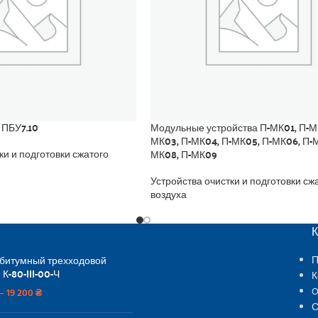
 ПБУ7.10
Модульные устройства П-МК01, П-М
МК03, П-МК04, П-МК05, П-МК06, П-М
МК08, П-МК09
ки и подготовки сжатого
Устройства очистки и подготовки сж
воздуха
 битумный трехходовой
П
 К-80-III-00-Ч
К
O
–
19 200
₴
С