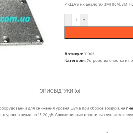
71-22А и их аналогах 3МП16М, 3МП-
-
+
Артикул:
31006
Категорія:
Устройства очистки и п
ОПИС
ВІДГУКИ (0)
оборудовании для снижения уровня шума при сбросе воздуха на
пн
го уровня шума на 15-20 дБ. Алюминиевые пластины-глушители служ