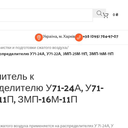
0
₴
Україна, м. Харків
+38 (095) 784-97-07
чистки и подготовки сжатого воздуха
/
пределителю У71-24А, У71-22А, 3МП-25М-11П, ЗМП-16М-11П
итель к
елителю У71-24А, У71-
11П, ЗМП-16М-11П
жатого воздуха применяется на распределителях У 71-24А, У