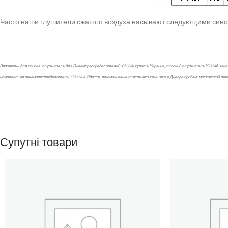
Часто наши глушители сжатого воздуха насывают следующими синон
Варианты для поиска: глушитель для Пневмораспределителей У7122А купить Украина, плоский глушитель У7124А заказа
комплект на пневмораспределитель Y7122A в Одессе, алюминиевые пластинки глушаки в Днепре продам, московский пне
Супутні товари