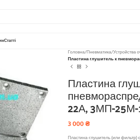
ин
Статті
Головна
/
Пневматика
/
Устройства о
Пластина глушитель к пневморас
Пластина глуш
пневмораспред
22А, 3МП-25М-
3 000
₴
Пластина-глушитель (или фильтр) с