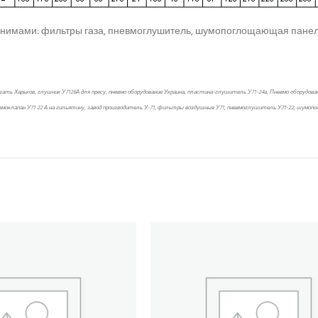
имами: фильтры газа, пневмоглушитель, шумопоглощающая панель, 
ть Харьков, глушник У7126А для пресу, пневмо оборудование Украина, пластина-глушитель У71-24а, Пневмо оборудован
вмоклапан У71 22 А на гильятину, завод производитель У-71, фильтры воздушные У71, пневмоглушитель У71-22, шумопо