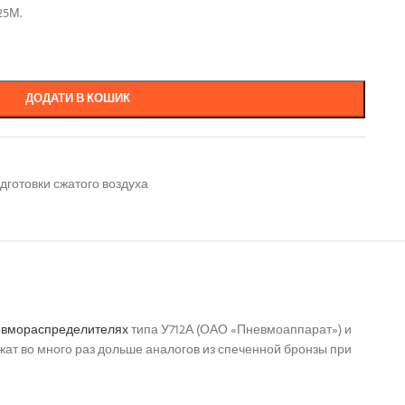
25М.
ДОДАТИ В КОШИК
одготовки сжатого воздуха
евмораспределителях
типа У712А (ОАО «Пневмоаппарат») и
ат во много раз дольше аналогов из спеченной бронзы при