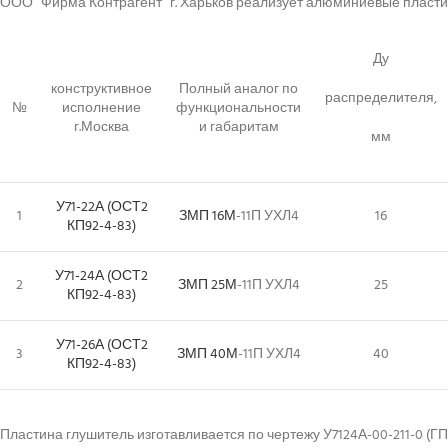
ООО “Фирма Контрагент” г. Харьков реализует алюминиевые плас
Ду
конструктивное
Полный аналог по
распределителя,
№
исполнение
функциональности
г.Москва
и габаритам
мм
У71-22А (ОСТ2
1
ЗМП 16М
-11П УХЛ4
16
КП92-4-83)
У71-24А (ОСТ2
2
ЗМП 25М
-11П УХЛ4
25
КП92-4-83)
У71-26А (ОСТ2
3
ЗМП 40М
-11П УХЛ4
40
КП92-4-83)
Пластина глушитель изготавливается по чертежу У7124А-00-211-0 (ГП