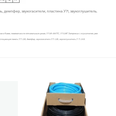
демпфер, звукогасители, пластина У71, звукоглушитель.
ие в Киеве, пневматика по оптимальным ценам, У712А-000 ПС, У7122АГ Запорожье с глушителем, рем
глощающая панель У71 22А, демпфер, звукогасители У71-22А, звукоглушитель У 71-24 А.