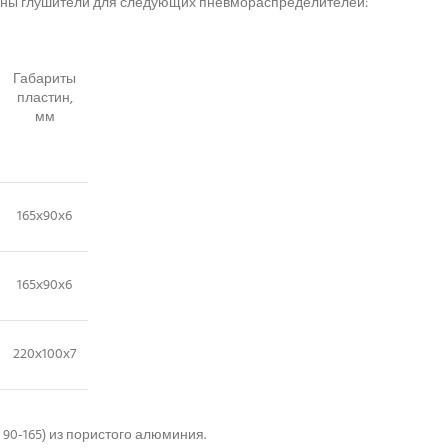
тины глушители для следующих пневмораспределителей:
Габариты
пластин,
мм
165х90х6
165х90х6
220х100х7
 90-165) из пористого алюминия.