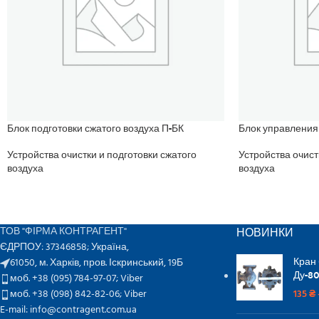
Блок подготовки сжатого воздуха П-БК
Блок управления
Устройства очистки и подготовки сжатого
Устройства очист
воздуха
воздуха
НОВИНКИ
ТОВ "ФІРМА КОНТРАГЕНТ"
ЄДРПОУ: 37346858; Україна,
Кран
61050, м. Харків, пров. Іскринський, 19Б
Ду-80
моб. +38 (095) 784-97-07;
Viber
моб. +38 (098) 842-82-06;
Viber
135
₴
E-mail: info@contragent.com.ua