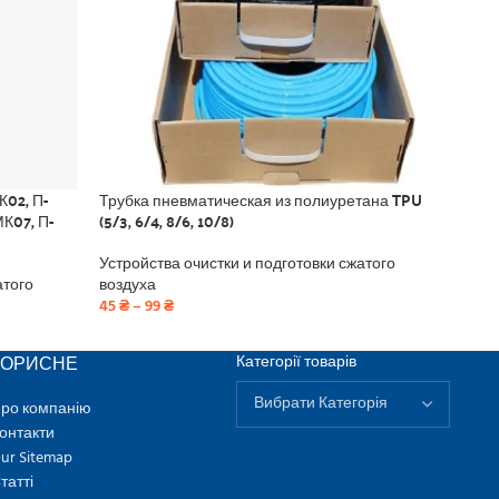
К02, П-
Трубка пневматическая из полиуретана TPU
Труб
К07, П-
(5/3, 6/4, 8/6, 10/8)
давл
Устройства очистки и подготовки сжатого
Устр
атого
воздуха
возд
45
₴
–
99
₴
30
₴
КОРИСНЕ
Категорії товарів
ро компанію
онтакти
ur Sitemap
татті