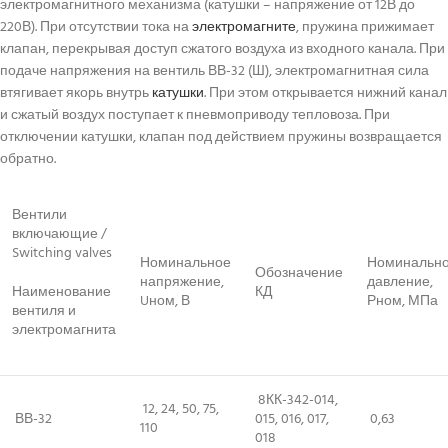
электромагнитного механизма (катушки – напряжение от 12В до
220В). При отсутствии тока на
электромагните
, пружина прижимает
клапан, перекрывая доступ сжатого воздуха из входного канала. При
подаче напряжения на вентиль ВВ-32 (Ш), электромагнитная сила
втягивает якорь внутрь
катушки
. При этом открывается нижний канал
и сжатый воздух поступает к пневмоприводу тепловоза. При
отключении катушки, клапан под действием пружины возвращается
обратно.
Вентили
включающие /
Switching valves
Номинальное
Номинальн
Обозначение
напряжение,
давление,
Наименование
КД
Uном, В
Рном, МПа
вентиля и
электромагнита
8КК-342-014,
12, 24, 50, 75,
ВВ-32
015, 016, 017,
0,63
110
018