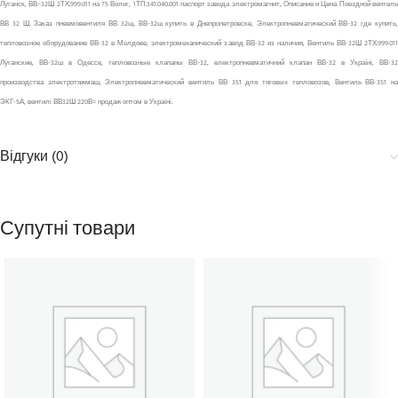
Луганск, ВВ–32Ш 2ТХ.999.011 на 75 Вольт, 1ТП.341.040.001 паспорт завода электромагнит, Описание и Цена Поездной вентель
ВВ 32 Ш, Заказ пневмовентиля ВВ 32ш, ВВ-32ш купить в Днепропетровске, Электропневматический ВВ-32 где купить,
тепловозное оборудование ВВ-32 в Молдове, электромеханический завод ВВ-32 из наличия, Вентиль ВВ-32Ш 2ТХ.999.011
Луганские, ВВ-32ш в Одессе, тепловозные клапаны ВВ-32, електропневматичний клапан ВВ-32 в Україні, ВВ-32
производства электротяжмаш, Электропневматический вентиль ВВ 351 для тяговых тепловозов, Вентиль ВВ-351 на
ЭКГ-5А, вентилі ВВ32Ш 220В= продаж оптом в Україні.
Відгуки (0)
Супутні товари