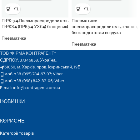
П-РК-3.4.Пневмораспределитель
Пневматика:
П-РКЗ.4 (ПРК3.4 УХЛ4) (концевик)
пневмораспределитель, клапан,
блок подготовки воздуха
Пневматика
Пневматика
ТОВ "ФІРМА КОНТРАГЕНТ"
ЄДРПОУ: 37346858; Україна,
61050, м. Харків, пров. Іскринський, 19Б
моб. +38 (095) 784-97-07;
Viber
моб. +38 (098) 842-82-06;
Viber
E-mail: info@contragent.com.ua
НОВИНКИ
КОРИСНЕ
Категорії товарів