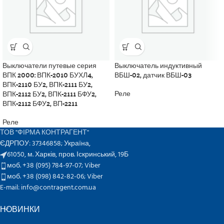
Выключатели путевые серия
Выключатель индуктивный
ВПК 2000: ВПК-2010 БУХЛ4,
ВБШ-02, датчик ВБШ-03
ВПК-2110 БУ2, ВПК-2111 БУ2,
ВПК-2112 БУ2, ВПК-2111 БФУ2,
Реле
ВПК-2112 БФУ2, ВП-2211
Реле
ТОВ "ФІРМА КОНТРАГЕНТ"
ЄДРПОУ: 37346858; Україна,
61050, м. Харків, пров. Іскринський, 19Б
моб. +38 (095) 784-97-07;
Viber
моб. +38 (098) 842-82-06;
Viber
E-mail: info@contragent.com.ua
НОВИНКИ