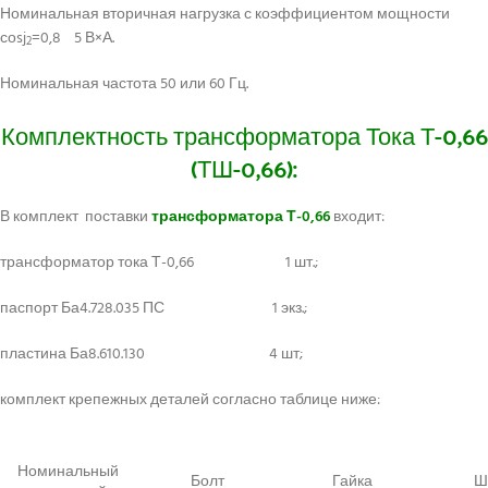
Номинальная вторичная нагрузка с коэффициентом мощности
соsj
=0,8 5 В×А.
2
Номинальная частота 50 или 60 Гц.
Комплектность трансформатора Тока Т-0,66
(ТШ-0,66):
В комплект поставки
трансформатора Т-0,66
входит:
трансформатор тока Т-0,66 1 шт.;
паспорт Ба4.728.035 ПС 1 экз.;
пластина Ба8.610.130 4 шт;
комплект крепежных деталей согласно таблице ниже:
Номинальный
Болт
Гайка
Ш