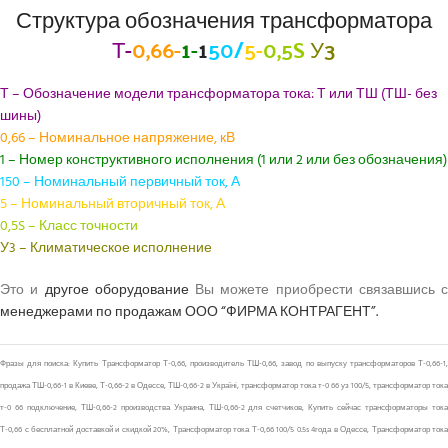
Структура обозначения трансформатора
Т-
0,66-
1-
1
50/
5-
0,5S
У3
Т – Обозначение модели трансформатора тока: Т или ТШ (ТШ- без
шины)
0,66 – Номинальное напряжение, кВ
1 – Номер конструктивного исполнения (1 или 2 или без обозначения)
150 – Номинальный первичный ток, А
5 – Номинальный вторичный ток, А
0,5S – Класс точности
У3 – Климатическое исполнение
Это и
другое оборудование
Вы можете приобрести связавшись с
менеджерами по продажам ООО “ФИРМА КОНТРАГЕНТ”.
Фразы для поиска: Купить Трансформатор Т-0,66, производитель ТШ-0,66, завод по выпуску трансформаторов Т-0,66-1,
продажа ТШ-0,66-1 в Киеве, Т-0,66-2 в Одессе, ТШ-0,66-2 в Україні, трансформатор тока т-0 66 уз 100/5, трансформатор тока
т-0 66 подключение, ТШ-0,66-2 производства Украина, ТШ-0,66-2 для счетчиков, Купить сейчас трансформаторы тока
Т-0,66 с бесплатной доставкой и скидкой 20%, Трансформатор тока Т-0,66 100/5 0.5s 4года в Одессе, Трансформатор тока