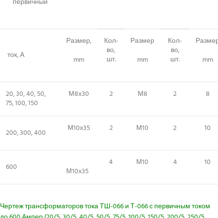
первичный
Размер,
Кол-
Размер
Кол-
Разме
во,
во,
ток, А
шт.
шт.
mm
mm
mm
20, 30, 40, 50,
М8х30
2
М8
2
8
75, 100, 150
М10х35
2
М10
2
10
200, 300, 400
4
М10
4
10
600
М10х35
Чертеж трансформаторов тока ТШ-066 и Т-066 с первичным током
до 600 Ампер (20/5, 30/5, 40/5, 50/5, 75/5, 100/5, 150/5, 200/5, 250/5,