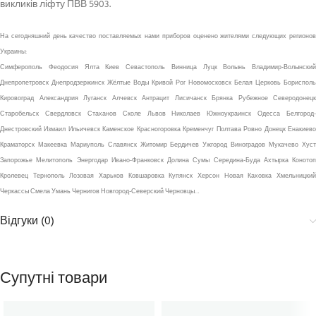
викликів ліфту ПВВ 5903.
На сегодняшний день качество поставляемых нами приборов оценено жителями следующих регионов
Украины:
Симферополь Феодосия Ялта Киев Севастополь Винница Луцк Волынь Владимир-Волынский
Днепропетровск Днепродзержинск Жёлтые Воды Кривой Рог Новомосковск Белая Церковь Борисполь
Кировоград Александрия Луганск Алчевск Антрацит Лисичанск Брянка Рубежное Северодонецк
Старобельск Свердловск Стаханов Сколе Львов Николаев Южноукраинск Одесса Белгород-
Днестровский Измаил Ильичевск Каменское Красногоровка Кременчуг Полтава Ровно Донецк Енакиево
Краматорск Макеевка Мариуполь Славянск Житомир Бердичев Ужгород Виноградов Мукачево Хуст
Запорожье Мелитополь Энергодар Ивано-Франковск Долина Сумы Середина-Буда Ахтырка Конотоп
Кролевец Тернополь Лозовая Харьков Ковшаровка Купянск Херсон Новая Каховка Хмельницкий
Черкассы Смела Умань Чернигов Новгород-Северский Черновцы…
Відгуки (0)
Супутні товари