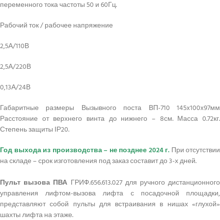
переменного тока частоты 50 и 60Гц.
Рабочий ток / рабочее напряжение
2,5А/110В
2,5А/220В
0,13А/24В
Габаритные размеры Вызывного поста ВП-710 145x100x97мм
Расстояние от верхнего винта до нижнего – 8см. Масса 0.72кг.
Степень защиты ІР20.
Год выхода из производства – не позднее 2024 г.
При отсутствии
на складе – срок изготовления под заказ составит до 3-х дней.
Пульт вызова ПВА
ГРИФ.656.613.027 для ручного дистанционног
управления лифтом-вызова лифта с посадочной площадки,
представляют собой пульты для встраивания в нишах «глухой»
шахты лифта на этаже.