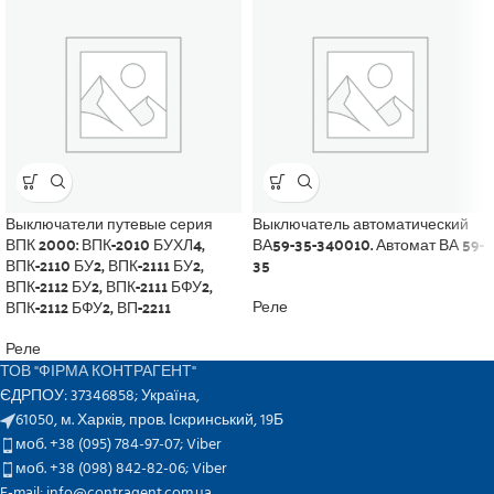
Выключатели путевые серия
Выключатель автоматический
ВПК 2000: ВПК-2010 БУХЛ4,
ВА59-35-340010. Автомат ВА 59-
ВПК-2110 БУ2, ВПК-2111 БУ2,
35
ВПК-2112 БУ2, ВПК-2111 БФУ2,
ВПК-2112 БФУ2, ВП-2211
Реле
Реле
ТОВ "ФІРМА КОНТРАГЕНТ"
ЄДРПОУ: 37346858; Україна,
61050, м. Харків, пров. Іскринський, 19Б
моб. +38 (095) 784-97-07;
Viber
моб. +38 (098) 842-82-06;
Viber
E-mail: info@contragent.com.ua