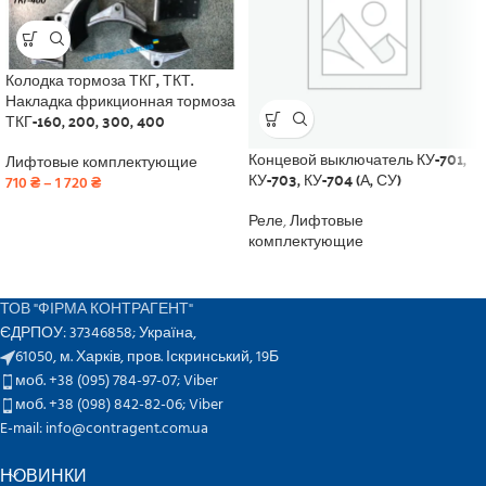
Колодка тормоза ТКГ, ТКТ.
Накладка фрикционная тормоза
ТКГ-160, 200, 300, 400
Концевой выключатель КУ-701,
Лифтовые комплектующие
КУ-703, КУ-704 (А, СУ)
710
₴
–
1 720
₴
Реле
,
Лифтовые
комплектующие
ТОВ "ФІРМА КОНТРАГЕНТ"
ЄДРПОУ: 37346858; Україна,
61050, м. Харків, пров. Іскринський, 19Б
моб. +38 (095) 784-97-07;
Viber
моб. +38 (098) 842-82-06;
Viber
E-mail: info@contragent.com.ua
НОВИНКИ