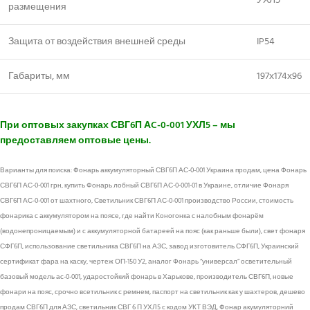
УХЛ5
размещения
Защита от воздействия внешней среды
IP54
Габариты, мм
197х174х96
При оптовых закупках
СВГ6П АC-0-001 УХЛ5
– мы
предоставляем оптовые цены.
Варианты для поиска: Фонарь аккумуляторный СВГ6П АС-0-001 Украина продам, цена Фонарь
СВГ6П АС-0-001 грн, купить Фонарь лобный СВГ6П АС-0-001-01 в Украине, отличие Фонаря
СВГ6П АС-0-001 от шахтного, Светильник СВГ6П АС-0-001 производство России, стоимость
фонарика с аккумулятором на поясе, где найти Коногонка с налобным фонарём
(водонепроницаемым) и с аккумуляторной батареей на пояс (как раньше были), свет фонаря
СФГ6П, использование светильника СВГ6П на АЗС, завод изготовитель СФГ6П, Украинский
сертификат фара на каску, чертеж ОП-150 У2, аналог Фонарь “универсал” осветительный
базовый модель ас-0-001
, ударостойкий фонарь в Харькове, производитель СВГ6П, новые
фонари на пояс, срочно всетильник с ремнем, паспорт на светильник как у шахтеров, дешево
продам СВГ6П для АЗС, светильник СВГ 6 П УХЛ5 с кодом УКТ ВЭД, Фонар акумуляторний