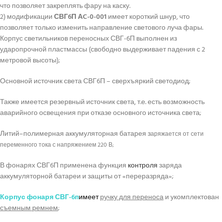
что позволяет закреплять фару на каску.
2) модификации
СВГ6П АC-0-001
имеет короткий шнур, что
позволяет только изменить направление светового луча фары.
Корпус светильников переносных СВГ-6П выполнен из
ударопрочной пластмассы (свободно выдерживает падения с 2
метровой высоты);
Основной источник света СВГ6П – сверхъяркий светодиод;
Также имеется резервный источник света, т.е. есть возможность
аварийного освещения при отказе основного источника света;
Литий–полимерная аккумуляторная батарея з
аряжается от сети
переменного тока с напряжением 220 В;
В фонарях СВГ6П применена функция
контроля
заряда
аккумуляторной батареи и защиты от «переразряда»;
Корпус фонаря СВГ-6п
имеет
ручку для переноса
и укомплектован
съемным ремнем
;