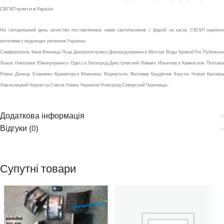
СВГ6П купити в Україні.
На сегодняшний день качество поставляемых нами светильников с фарой на каску СВГ6П оценено
жителями следующих регионов Украины:
Симферополь Киев Винница Луцк Днепропетровск Днепродзержинск Жёлтые Воды Кривой Рог Рубежное
Львов Николаев Южноукраинск Одесса Белгород-Днестровский Измаил Ильичевск Каменское Полтава
Ровно Донецк Енакиево Краматорск Макеевка Мариуполь Житомир Бердичев Херсон Новая Каховка
Хмельницкий Черкассы Смела Умань Чернигов Новгород-Северский Черновцы…
Додаткова інформація
Відгуки (0)
Супутні товари