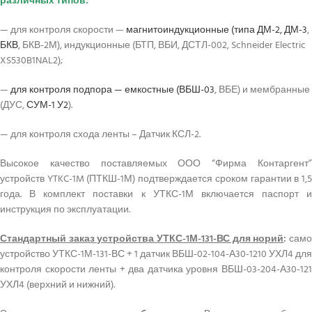
различных типов:
— для контроля скорости —
магнитоиндукционные (типа ДМ-2, ДМ-3
,
БКВ
, БКВ-2М), индукционные (БТП, ВБИ, ДСТЛ-002, Schneider Electric
XS530B1NAL2);
—
для контроля подпора — емкостные (ВБШ-03
, ВБЕ) и мембранные
(ДУС,
СУМ-1 У2
).
— для контроля схода ленты – Датчик КСЛ-2.
Высокое качество поставляемых ООО “Фирма Контаргент”
устройств YTKC-1M (ПТКШ-1М) подтверждается сроком гарантии в 1,5
года. В комплект поставки к УТКС-1М включается паспорт и
инструкция по эксплуатации.
Стандартный заказ устройства УТКС-1М-131-ВС для норий
:
сам
устройство УТКС-1М-131-ВС + 1 датчик ВБШ-02-104-А30-1210 УХЛ4 для
контроля скорости ленты + два датчика уровня ВБШ-03-204-А30-121
УХЛ4 (верхний и нижний).