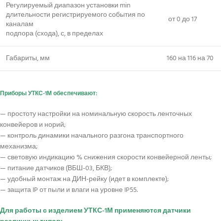
Регулируемый диапазон установки min
длительности регистрируемого события по
от 0 до 17
каналам
подпора (схода), с, в пределах
Габариты, мм
160 на 116 на 70
Приборы УТКС-1М обеспечивают:
— простоту настройки на номинальную скорость ленточных
конвейеров и норий;
— контроль динамики начального разгона транспортного
механизма;
— световую индикацию % снижения скорости конвейерной ленты;
— питание датчиков (ВБШ-03, БКВ);
— удобный монтаж на ДИН-рейку (идет в комплекте);
— защита IP от пыли и влаги на уровне IP55.
Для работы с изделием УТКС-1М применяются датчики