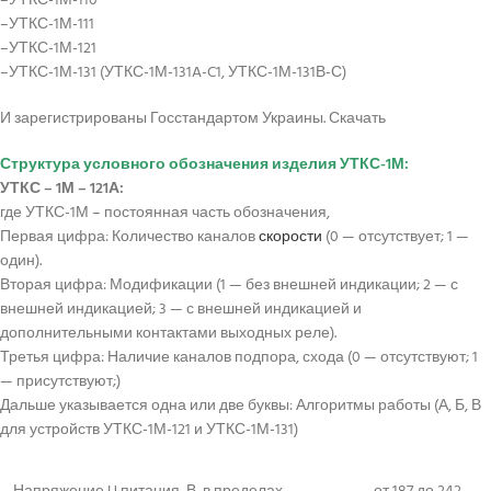
–УТКС-1М-110
–УТКС-1М-111
–УТКС-1М-121
–УТКС-1М-131 (УТКС-1М-131A-C1, УТКС-1М-131В-С)
И зарегистрированы Госстандартом Украины. Скачать
Структура условного обозначения изделия УТКС-1М:
УТКС – 1М – 121А:
где УТКС-1М – постоянная часть обозначения,
Первая цифра: Количество каналов
скорости
(0 — отсутствует; 1 —
один).
Вторая цифра: Модификации (1 — без внешней индикации; 2 — с
внешней индикацией; 3 — с внешней индикацией и
дополнительными контактами выходных реле).
Третья цифра: Наличие каналов подпора, схода (0 — отсутствуют; 1
— присутствуют;)
Дальше указывается одна или две буквы: Алгоритмы работы (А, Б, В
для устройств УТКС-1М-121 и УТКС-1М-131)