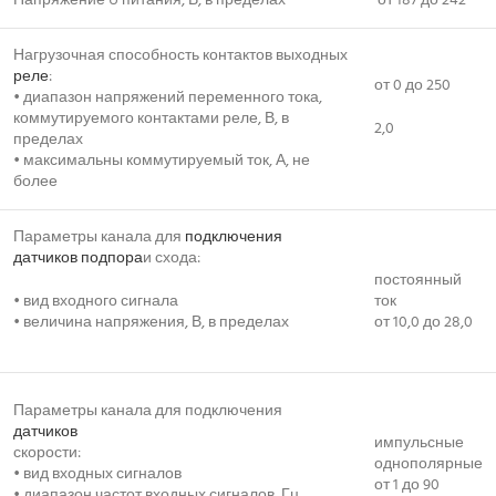
Напряжение U питания, В, в пределах
от 187 до 242
Нагрузочная способность контактов выходных
реле
:
от 0 до 250
• диапазон напряжений переменного тока,
коммутируемого контактами реле, В, в
2,0
пределах
• максимальны коммутируемый ток, А, не
более
Параметры канала для
подключения
датчиков подпора
и схода:
постоянный
• вид входного сигнала
ток
• величина напряжения, В, в пределах
от 10,0 до 28,0
Параметры канала для подключения
датчиков
импульсные
скорости:
однополярные
• вид входных сигналов
от 1 до 90
• диапазон частот входных сигналов, Гц