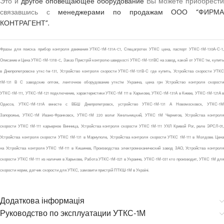
Это и
другое оповещающее оборудование
Вы можете приобрести
связавшись с
менеджерами по продажам ООО “ФИРМ
КОНТРАГЕНТ”.
Фразы для поиска: прибор контроля движения УТКС-1М-131A-C1, Спецагротех УТКС цена, паспорт УТКС-1М-130А-С-1,
Описание и Цена УТКС-1М-131B-C, Заказ Пристрій контролю швидкості УТКС-1М-131ВС на завод, какой от УТКС 1м, купить
в Днепропетровске уткс-1м-131, Устройство контроля скорости УТКС-1М-131В-С где купить, Устройства скорости УТКС
1М-131 В С заводские оптом, ленточное оборудование уткс1м Украина, цена грн Устройство контроля скорости
УТКС-1М-111, УТКС-1М-121 подключение, характеристики УТКС-1М 111 в Харькове, УТКС-1М-131А в Киеве, УТКС-1М-121А в
Одессе, УТКС-1М-131А вместе с ВБШ Днепропетровск, устройство УТКС-1М-131 А Новомосковск, УТКС-1М
Запорожье, УТКС-1М Ивано-Франковск, УТКС-1М 220 вольт Хмельницкий, УТКС 1М Чернигов, Устройства контроля
скорости УТКС 1М-111 карьерное Винница, Устройства контроля скорости УТКС 1М-111 УХЛ Кривой Рог, реле ЭРСЛ-01,
Устройства контроля скорости УТКС 1М-131 в Мариуполе, Устройства контроля скорости УТКС 1М-111 в Молдове. Цена
на Устройства контроля УТКС 1М-111 в Кишинев, Производства электромеханический завод ЗАО, Устройства контроля
скорости УТКС 1М-111 из наличия в Харькове, Работа УТКС-1М-021 в Украине, УТКС-1М-031 кто производит, УТКС 1М для
скорости нории, датчик скорости для УТКС, замовити пристрій ПТКШ-1М в Україні.
Додаткова інформація
Руководство по эксплуатации УТКС-1М