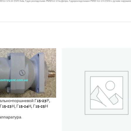
0.3-574 20-УХЛ1 Київ, Гідро розподільник РММ10.3-574а Дніпро, Гідророзподілювачі РММ 10.3-574 УХЛ4 з ручним керуванням
ально-поршневой Г15-23Р,
 Г15-23Н, Г15-24Н, Г15-25Н
аппаратура