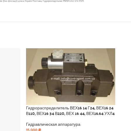
 (без фіксації) ціна в Україні Полтава, Гідророзподільник РММС20.3 574 УХЛ1.
Гидр
РХ10,
ОФ, 5
Гидрораспределитель ВЕХ16 14 Г24, ВЕХ16 24
Гидр
В110, ВЕХ16 34 В220, ВЕХ 16 44, ВЕХ16.64 УХЛ4
6 52
Гидравлическая аппаратура
15 000
₴