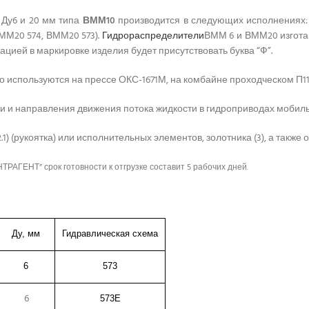
 Ду6 и 20 мм типа
ВММ10
производится в следующих исполнениях:
ММ20 574, ВММ20 573).
Гидрораспределители
ВММ 6 и ВММ20 изгота
цией в маркировке изделия будет присутствовать буква “Ф”.
 используются на прессе ОКС-1671М, на комбайне проходческом П11
ки и направления движения потока жидкости в гидроприводах мобильн
.1) (рукоятка) или исполнительных элементов, золотника (3), а также 
АГЕНТ” срок готовности к отгрузке составит 5 рабочих дней.
Ду, мм
Гидравлическая схема
6
573
6
573Е