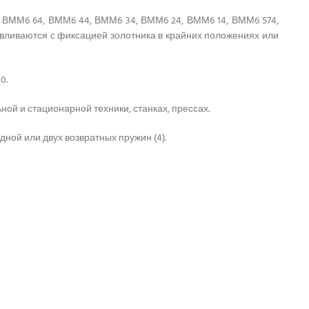
 ВММ6 64, ВММ6 44, ВММ6 34, ВММ6 24, ВММ6 14, ВММ6 574,
вливаются с фиксацией золотника в крайних положениях или
0.
ой и стационарной техники, станках, прессах.
одной или двух возвратных пружин (4).