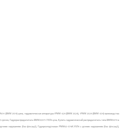
4 (ВММ 20.14) цена, гидравлическая аппаратура 1РММ 6.24 (ВММ 20.24), 1РММ 20.34 (ВММ 6.34) производства
20 срочно, Гидрораспределитель ВММ20.573 УХЛ4 ціна, Купить гидравлический распределитель типа ВММ6.574 в
ним керуванням (без фіксації), Гідророзподілювач РММ6.3-574А УХЛ4 з ручним керуванням (без фіксації),