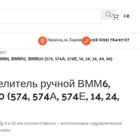
0
₴
Україна, м. Харків
+38 (095) 784-97-07
ура
/
 ВММ10, ВММ20 (574, 574А, 574Е, 14, 24, 34, 44, 64)
елитель ручной ВММ6,
574, 574А, 574Е, 14, 24,
у 6 и 20 мм соответственно – золотниковые гидравлические
нием.