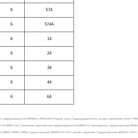
6
574
6
574А
6
14
6
24
6
34
6
44
6
64
ть, гидрораспределители ВММ6.64, ВММ6.44Ф в Украине, купить Гидрораспределители с ручным управлением BMM6, 1РММ6.1
ММ 6.64 (ВММ 20.64), Технические характеристики гидрораспределителей ВММ20 от производителя, гідророзподілювач ВММ
ель ВММ6, ПММ6, РММ6, Гідророзподілювач ВММ6.64 Ф УХЛ4 з ручним керуванням, Гідророзподілювач ВММ6.44 УХЛ4 з руч