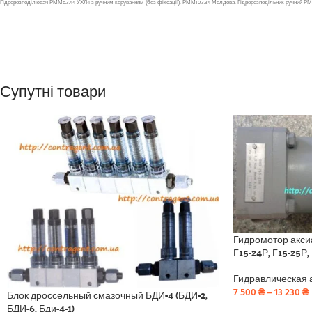
Гідророзподілювач РММ6.3.44 УХЛ4 з ручним керуванням (без фіксації), РММ10.3.34 Молдова, Гідророзподільник ручний РММ1
Супутні товари
Гидромотор акси
Г15-24Р, Г15-25Р,
Гидравлическая 
7 500
₴
–
13 230
₴
Блок дроссельный смазочный БДИ-4 (БДИ-2,
БДИ-6, Бди-4-1)