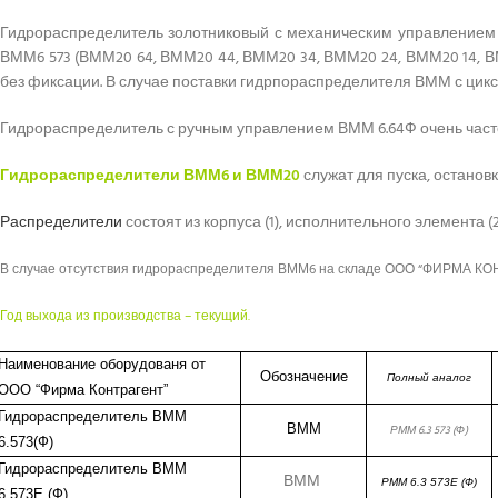
Гидрораспределитель золотниковый с механическим управлением
ВММ6 573 (ВММ20 64, ВММ20 44, ВММ20 34, ВММ20 24, ВММ20 14, В
без фиксации. В случае поставки гидрпораспределителя ВММ с цикса
Гидрораспределитель с ручным управлением ВММ 6.64Ф очень часто
Гидрораспределители ВММ6 и ВММ20
служат для пуска, останов
Распределители
состоят из корпуса (1), исполнительного элемента (2
В случае отсутствия гидрораспределителя ВММ6 на складе ООО “ФИРМА КОНТР
Год выхода из производства – текущий.
Наименование оборудованя от
Обозначение
Полный аналог
ООО “Фирма Контрагент”
Гидрораспределитель ВММ
ВММ
РММ 6.3 573 (Ф)
6.573(Ф)
Гидрораспределитель ВММ
ВММ
РММ 6.3 573Е (Ф)
6.573Е (Ф)