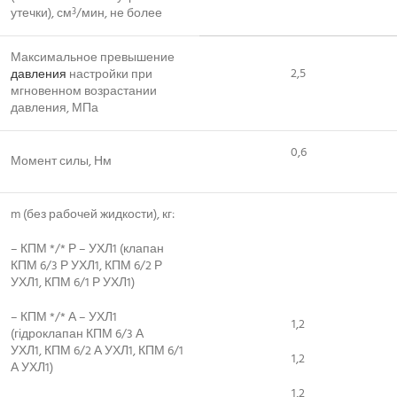
утечки), см
/мин, не более
3
Максимальное превышение
2,5
давления
настройки при
мгновенном возрастании
давления, МПа
0,6
Момент силы, Нм
m (без рабочей жидкости), кг:
– КПМ */* Р – УХЛ1 (клапан
КПМ 6/3 Р УХЛ1, КПМ 6/2 Р
УХЛ1, КПМ 6/1 Р УХЛ1)
– КПМ */* А – УХЛ1
1,2
(гідроклапан КПМ 6/3 А
УХЛ1, КПМ 6/2 А УХЛ1, КПМ 6/1
1,2
А УХЛ1)
1,2