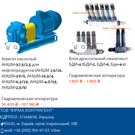
Блок дроссельный смазочный
Агрегат насосный
БДИ-4 (БДИ-2, БДИ-6, Бди-4-1)
АНШМ-37,5/2,5 для
нефтепродуктов (АНШМ 1,6/16,
АНШМ-30/6, АНШМ-19,5/4,
Гидравлическая аппаратура
АНШМ-6,3/25, АНШМ-4,0/25,
1 800
₴
–
3 600
₴
АНШМ-2,5/6)
Гидравлическая аппаратура
50 400
₴
–
107 160
₴
ТОВ "ФІРМА КОНТРАГЕНТ"
ЄДРПОУ: 37346858; Україна,
61050, м. Харків, пров. Іскринський, 19Б
моб. +38 (095) 784-97-07;
Viber