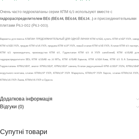
Очень часто гидроклапаны серии КПМ 6/3 используют вместе с
гидрораспределителем ВЕ6 (ВЕ6.44, ВЕ6.64, ВЕ6.34…)
и присоединительными
плитами Р6.3-002 (Р6.3-003).
Варианты для поиска: КЛАПАН ПРЕДОХРАНИТЕЛЬНЫЙ ДЛЯ ОДНОЙ ЛИНИИ КПМ 6/3БА, купить КПМ 6/3БР УХЛ1, завод
КПМ 6/3БВ УХЛ1, продам КПМ 6/3А УХЛ1, продажа КПМ 6/2Р УХЛ1, новый клапан КПМ 6/3В УХЛ1, Клапан КПМ 6/3 паспорт,
КПМ 6/2 производитель, производство КПМ 6/1, Гідроклапан КПМ 6/3 А УХЛ1 запобіжний, КПМ 6/3БАВ для
гидрораспределителя ВЕ6, КПМ 6/2БАВ на 20 МПа, КПМ 6/1БАВ Харьков, КПМ 6/3БА Киев, КПМ 6/3 Б А Запорожье,
Гидроклапаны КРМ6/3В1Р, аналог КРМ6/3В2Р, КРМ6/3В3Р замена, Клапан редукционный КРМ-6/3В3Р УХЛ4, КРМ6/3В4Р
модульного монтажа, клапан КПМ6/3Р УХЛ1, КПМ6/2Р УХЛ1 Мариуполь, КПМ6/1Р УХЛ1 Херсон, клапан КПМ6/3А УХЛ1,
КПМ6/2А УХЛ1 Львов, КПМ6/1А УХЛ1 в Одессе.
Додаткова інформація
Відгуки (0)
Супутні товари