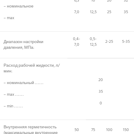
6,3
10
20
32
– номинальное
7,0
12,5
25
35
– max
0,4-
0,5-
2-25
5-35
Диапазон настройки
7,0
12,5
давления, МПа:
Расход рабочей жидкости, л/
мин:
20
– номинальный . . . . . .
35
– max . . . . . .
0
– min . . . . . .
Внутренняя герметичность
50
75
100
150
(максимальные внутренние