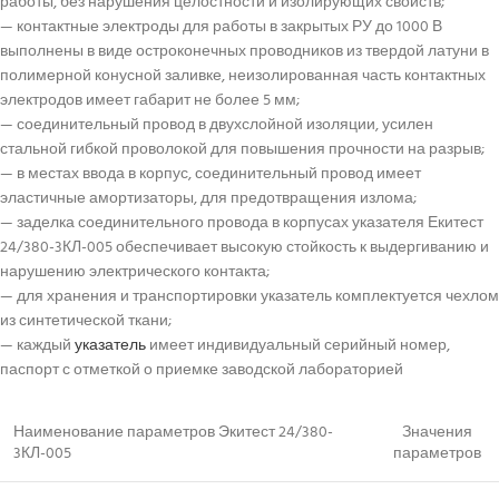
работы, без нарушения целостности и изолирующих свойств;
— контактные электроды для работы в закрытых РУ до 1000 В
выполнены в виде остроконечных проводников из твердой латуни в
полимерной конусной заливке, неизолированная часть контактных
электродов имеет габарит не более 5 мм;
— соединительный провод в двухслойной изоляции, усилен
стальной гибкой проволокой для повышения прочности на разрыв;
— в местах ввода в корпус, соединительный провод имеет
эластичные амортизаторы, для предотвращения излома;
— заделка соединительного провода в корпусах указателя Екитест
24/380-3КЛ-005 обеспечивает высокую стойкость к выдергиванию и
нарушению электрического контакта;
— для хранения и транспортировки указатель комплектуется чехлом
из синтетической ткани;
— каждый
указатель
имеет индивидуальный серийный номер,
паспорт с отметкой о приемке заводской лабораторией
Наименование параметров Экитест 24/380-
Значения
3КЛ-005
параметров