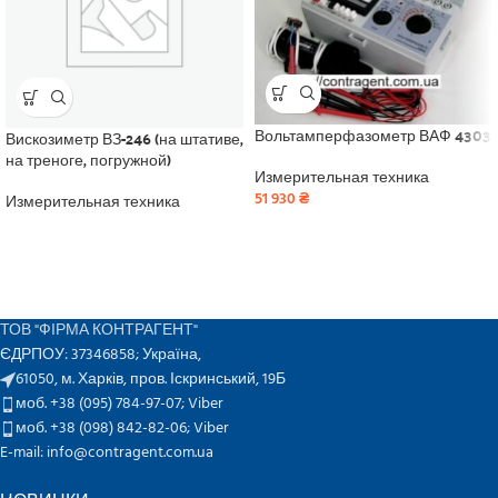
Вольтамперфазометр ВАФ 4303
Вискозиметр ВЗ-246 (на штативе,
на треноге, погружной)
Измерительная техника
51 930
₴
Измерительная техника
ТОВ "ФІРМА КОНТРАГЕНТ"
ЄДРПОУ: 37346858; Україна,
61050, м. Харків, пров. Іскринський, 19Б
моб. +38 (095) 784-97-07;
Viber
моб. +38 (098) 842-82-06;
Viber
E-mail: info@contragent.com.ua