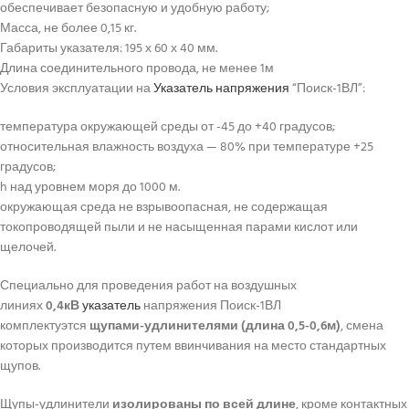
обеспечивает безопасную и удобную работу;
Масса, не более 0,15 кг.
Габариты указателя: 195 х 60 х 40 мм.
Длина соединительного провода, не менее 1м
Условия эксплуатации на
Указатель напряжения
“Поиск-1ВЛ”:
температура окружающей среды от -45 до +40 градусов;
относительная влажность воздуха — 80% при температуре +25
градусов;
h над уровнем моря до 1000 м.
окружающая среда не взрывоопасная, не содержащая
токопроводящей пыли и не насыщенная парами кислот или
щелочей.
Специально для проведения работ на воздушных
линиях
0,4кВ
указатель
напряжения Поиск-1ВЛ
комплектуэтся
щупами-удлинителями (длина 0,5-0,6м)
, смена
которых производится путем ввинчивания на место стандартных
щупов.
Щупы-удлинители
изолированы по всей длине
, кроме контактных