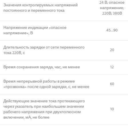
24 В; опасное
Значения контролируемых напряжений
напряжение;
постоянного и переменного тока
220В; 380В
Напряжение индикации «опасное
45…90
напряжение», В
Длительность зарядки от сети переменного
20
тока 220В, с
Время сохранения заряда, час, не менее
12
Время непрерывной работы в режиме
60
«прозвонка» после одной зарядки, с, не менее
Действующее значение тока протекающего
через указатель при наибольшем значении
10
рабочего напряжения при двухполюсном
включении, мА, не более