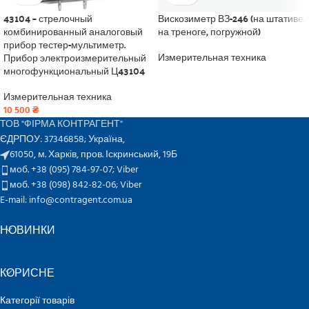
43104 – стрелочный
Вискозиметр ВЗ-246 (на штативе,
комбинированный аналоговый
на треноге, погружной)
прибор тестер-мультиметр.
Прибор электроизмерительный
Измерительная техника
многофункциональный Ц43104
Измерительная техника
10 500
₴
ТОВ "ФІРМА КОНТРАГЕНТ"
ЄДРПОУ: 37346858; Україна,
61050, м. Харків, пров. Іскринський, 19Б
моб. +38 (095) 784-97-07;
Viber
моб. +38 (098) 842-82-06;
Viber
E-mail: info@contragent.com.ua
НОВИНКИ
КОРИСНЕ
Категорії товарів