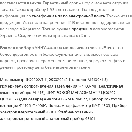
поставляется в чехле. Гарантийный срок – 1 год с момента отгрузки
товара. Также к прибору 119.3 идет паспорт. Более детальная
информация по
телефонам или по электронной почте
. Только новая
продукция! Указатели напряжения Е119 постоянно поддерживаются
на складе в Харькове. Только лучшая
продукция
для энергетиков
Украины. Скидки возможны при закупке от 3 шт.
Взамен прибора УННУ-40-1000
можно использовать
Е119.3
– он
более дорогой, хотя и более функциональный, имеет больше
порогов, проверяет переменное/постоянное, определяет фазу и
делает прозвонку цепи без элементов питания.
Мегаомметр ЭС0202/1-Г, ЭС0202/2-Г (аналог М4100/1-5),
Измеритель сопротивления заземления Ф4103-М1 (аналогичная
замена прибора М-416)
,
ЦИФРОВОЙ МЕГАОММЕТР ЦС0202-1,
ЦС0202-2 (для севера) Аналоги Е6-24 и М4122
,
Прибор контроля
изоляции Ф4106, Ф4106А
,
Вольтамперфазометр ВАФ 4303,
Прибор
электроизмерительный 43101. Комбинированный
электроизмерительный аналоговый прибор 43101