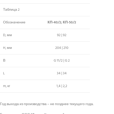
Таблица 2
Обозначение
КП-40/2; КП-50/2
D, мм
92 | 92
H, мм
204 | 210
В
G 11/2 | G 2
L
34 | 34
m, кг
1,4 | 2,2
Год выхода из производства – не позднее текущего года.