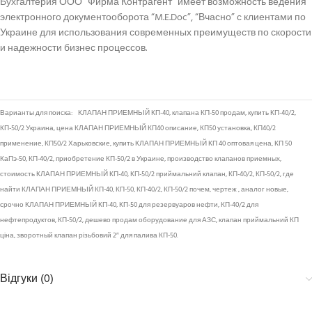
Бухгалтерия ООО “Фирма Контрагент” имеет возможность ведения
электронного документооборота “M.E.Doc”, “Вчасно” с клиентами по
Украине для использования современных преимуществ по скорости
и надежности бизнес процессов.
Варианты для поиска: КЛАПАН ПРИЕМНЬІЙ КП-40, клапана КП-50 продам, купить КП-40/2,
КП-50/2 Украина, цена КЛАПАН ПРИЕМНЬІЙ КП40 описание, КП50 установка, КП40/2
применение, КП50/2 Харьковские, купить КЛАПАН ПРИЕМНЬІЙ КП 40 оптовая цена, КП 50
КаПэ-50, КП-40/2, приобретение КП-50/2 в Украине, производство клапанов приемных,
стоимость КЛАПАН ПРИЕМНЬІЙ КП-40, КП-50/2 приймальний клапан, КП-40/2, КП-50/2, где
найти КЛАПАН ПРИЕМНЬІЙ КП-40, КП-50, КП-40/2, КП-50/2 почем, чертеж , аналог новые,
срочно КЛАПАН ПРИЕМНЬІЙ КП-40, КП-50 для резервуаров нефти, КП-40/2 для
нефтепродуктов, КП-50/2, дешево продам оборудование для АЗС, клапан приймальний КП
ціна, зворотный клапан різьбовий 2″ для палива КП-50.
Відгуки (0)