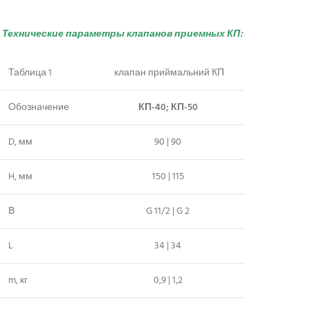
Технические параметры клапанов приемных КП:
Таблица 1
клапан приймальний КП
Обозначение
КП-40; КП-50
D, мм
90 | 90
H, мм
150 | 115
В
G 11/2 | G 2
L
34 | 34
m, кг
0,9 | 1,2