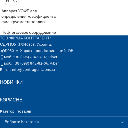
SOLD
OUT
Аппарат УОФТ для
определения коэффициента
фильтруемости топлива
Нефтегазовое оборудование
ТОВ "ФІРМА КОНТРАГЕНТ"
ЄДРПОУ: 37346858; Україна,
61050, м. Харків, пров. Іскринський, 19Б
моб. +38 (095) 784-97-07;
Viber
моб. +38 (098) 842-82-06;
Viber
E-mail: info@contragent.com.ua
НОВИНКИ
КОРИСНЕ
Категорії товарів